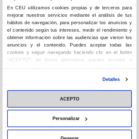
Instituto de Humanidades Ángel Ayala- CEU de
En CEU utilizamos cookies propias y de terceros para
Madrid a proponer la celebración de las
mejorar nuestros servicios mediante el análisis de tus
Jornadas anuales...
hábitos de navegación, para personalizar los anuncios y
Ver libro
el contenido según tus intereses, medir el rendimiento y
obtener información sobre las audiencias que vieron los
anuncios y el contenido. Puedes aceptar todas las
cookies y seguir navegando haciendo clic en el botón
Libro
“ACEPTO”; de forma alternativa, puedes acceder a
Trabajando con Jesús. Oraciones
información más detallada y cambiar tus preferencias
para la vida laboral
antes de otorgar o negar tu consentimiento haciendo clic
Detalles
en el botón "Personalizar". Para más información puedes
Este libro nace de la necesidad de disponer de
visitar nuestra
Política de Cookies
un instrumento de oración fácil, rápido y
ACEPTO
accesible, a fin de que toda nuestra vida laboral
se impregne del espíritu cristiano. Con estas
oraciones queremos pedir al Señor que nos
Personalizar
conceda...
Ver libro
Denegar