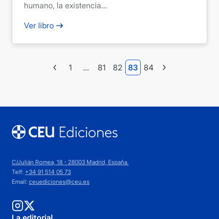
humano, la existencia...
Ver libro
1
…
81
82
83
84
C/Julián Romea, 18 - 28003 Madrid, España.
Telf:
+34 91 514 05 73
Email:
ceuediciones@ceu.es
La editorial