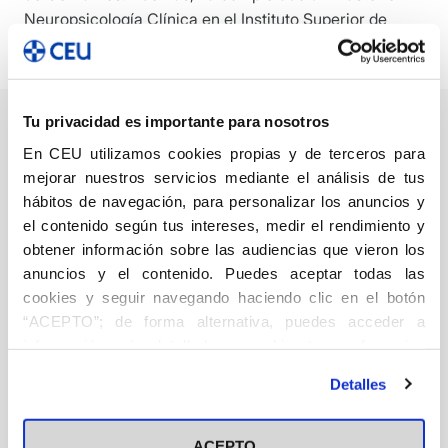
Neuropsicología Clínica en el Instituto Superior de
Estudios Psicológicos (ISEP).
Tu privacidad es importante para nosotros
En CEU utilizamos cookies propias y de terceros para
mejorar nuestros servicios mediante el análisis de tus
Psicocardiología
hábitos de navegación, para personalizar los anuncios y
en rehabilitación
el contenido según tus intereses, medir el rendimiento y
cardiaca
obtener información sobre las audiencias que vieron los
anuncios y el contenido. Puedes aceptar todas las
Medicina
Psicología
cookies y seguir navegando haciendo clic en el botón
Acosta Díaz, Begoña
Cerezo
“ACEPTO”; de forma alternativa, puedes acceder a
Carrizo, Laura
Cima Muñoz,
10,00
€
Amable Manuel
Stolo
información más detallada y cambiar tus preferencias
Maiorini, Flor
antes de otorgar o negar tu consentimiento haciendo clic
Detalles
en el botón "Personalizar". Para más información puedes
Añadir
visitar nuestra
Política de Cookies
ACEPTO