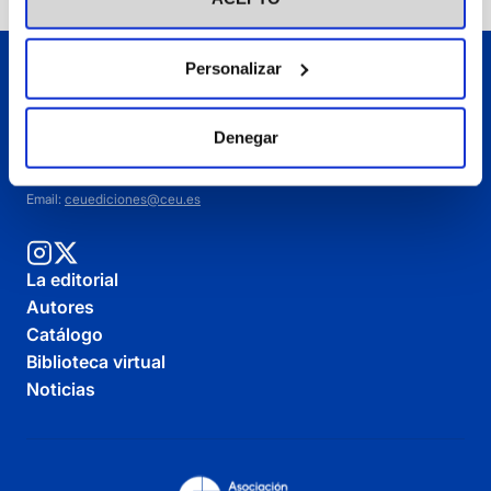
Personalizar
Denegar
C/Julián Romea, 18 - 28003 Madrid, España.
Telf:
+34 91 514 05 73
Email:
ceuediciones@ceu.es
La editorial
Autores
Catálogo
Biblioteca virtual
Noticias