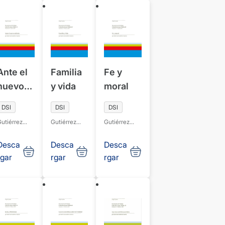
Ante el
Familia
Fe y
nuevo
y vida
moral
milenio
DSI
DSI
DSI
utiérrez
Gutiérrez
Gutiérrez
arcía, José
García, José
García, José
uis
Luis
Luis
Desca
Desca
Desca
rgar
rgar
rgar