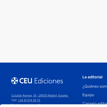
La editorial
¿Quiénes som
Equipo
C/Julián Romea, 18 - 28003 Madrid, España.
Telf:
+34 91 514 05 73
Consejo editor
Email:
ceuediciones@ceu.es