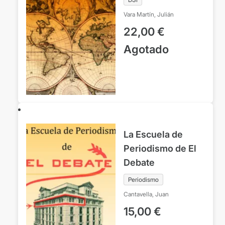
pensamiento de
Vara Martín, Julián
Santo Tomás de
22,00
€
Aquino
Agotado
La Escuela de
Periodismo de El
Debate
Periodismo
Cantavella, Juan
15,00
€