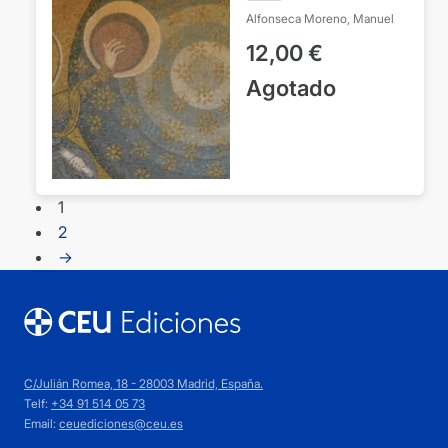
Alfonseca Moreno, Manuel
12,00
€
Agotado
1
2
→
C/Julián Romea, 18 - 28003 Madrid, España.
Telf:
+34 91 514 05 73
Email:
ceuediciones@ceu.es