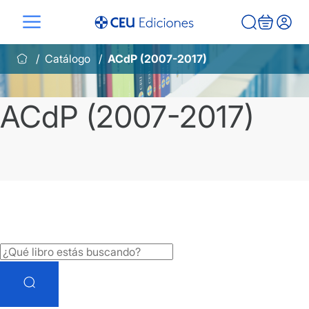
Saltar
al
contenido
Catálogo
ACdP (2007-2017)
ACdP (2007-2017)