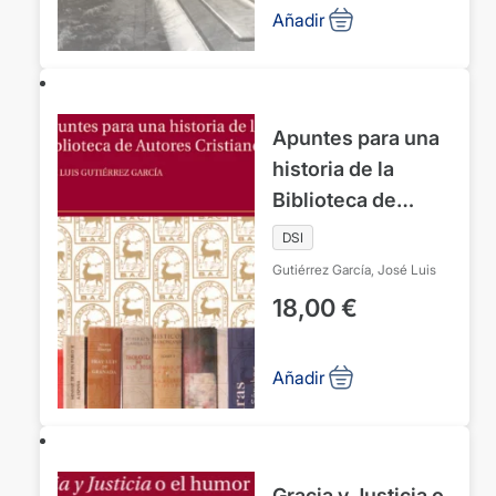
Añadir
Apuntes para una
historia de la
Biblioteca de
Autores Cristianos
DSI
Gutiérrez García, José Luis
18,00
€
Añadir
Gracia y Justicia o