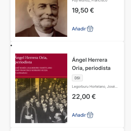
Puy Muñoz, Francisco
19,50
€
Añadir
Ángel Herrera
Oria, periodista
DSI
Legorburu Hortelano, José
María
Serrano Oceja, José
22,00
€
Francisco
Añadir