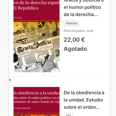
el humor político
de la derecha
española en la II
Historia
República
Peña González, José
22,00
€
Agotado
De la obediencia a
la unidad. Estudio
sobre el orden
político en el
DSI