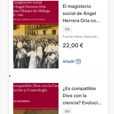
El magisterio
social de Ángel
Herrera Oria como
Obispo de Málaga.
DSI
1947-1966
Fuentes Nieto, María del
Carmen
22,00
€
Añadir
¿Es compatible
Dios con la
ciencia? Evolución
y cosmología
DSI