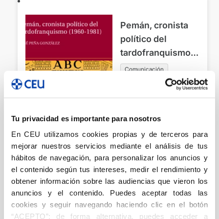
Pemán, cronista
político del
tardofranquismo
(1960-1981)
Comunicación
Peña González, José
Agotado
Tu privacidad es importante para nosotros
En CEU utilizamos cookies propias y de terceros para
mejorar nuestros servicios mediante el análisis de tus
hábitos de navegación, para personalizar los anuncios y
el contenido según tus intereses, medir el rendimiento y
obtener información sobre las audiencias que vieron los
Ángel Herrera Oria
anuncios y el contenido. Puedes aceptar todas las
y los
cookies y seguir navegando haciendo clic en el botón
propagandistas en
“ACEPTO”; de forma alternativa, puedes acceder a