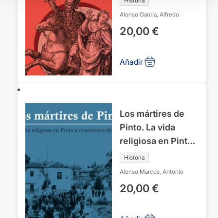
Historia
Alonso García, Alfredo
20,00
€
Añadir
Los mártires de
Pinto. La vida
religiosa en Pinto
a comienzos del s.
Historia
xx
Alonso Marcos, Antonio
20,00
€