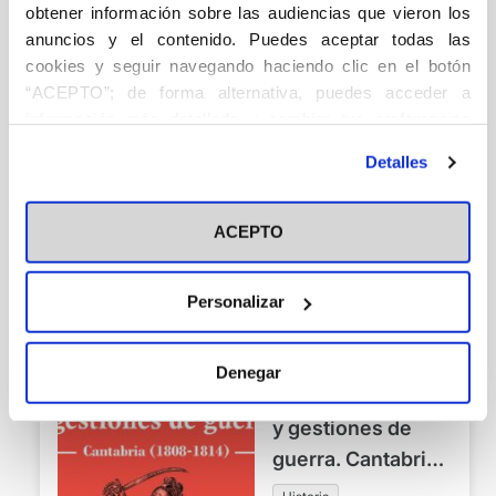
obtener información sobre las audiencias que vieron los
anuncios y el contenido. Puedes aceptar todas las
cookies y seguir navegando haciendo clic en el botón
Crónicas de un
“ACEPTO”; de forma alternativa, puedes acceder a
viaje a La Habana
información más detallada y cambiar tus preferencias
Historia
antes de otorgar o negar tu consentimiento haciendo clic
Detalles
en el botón "Personalizar". Para más información puedes
Gil Casares, Miguel
visitar nuestra
Política de Cookies
15,00
€
ACEPTO
Añadir
Personalizar
Denegar
Acciones militares
y gestiones de
guerra. Cantabria
(1808-1814)