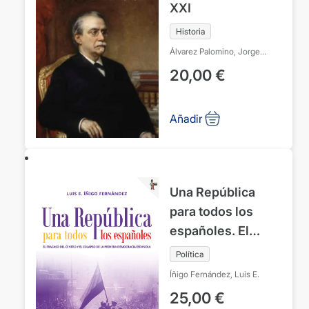
XXI
Historia
Álvarez Palomino, Jorge
Hernández Hernández,
20,00
€
Carlos Gregorio
Villa García,
Roberto
Añadir
Una República
para todos los
españoles. El
fracaso del centro
Política
y el colapso de la
Íñigo Fernández, Luis E.
primera
25,00
€
democracia