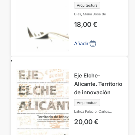
palm of your hand
Arquitectura
Blás, María José de
18,00
€
Añadir
Eje Elche-
Alicante. Territorio
de innovación
Arquitectura
Lahoz Palacio, Carlos
Martínez-Arraras Caro, Carlos
20,00
€