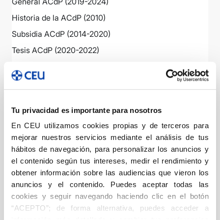
General ACdP (2019-2024)
Historia de la ACdP (2010)
Subsidia ACdP (2014-2020)
Tesis ACdP (2020-2022)
Ver más
Ángel Ayala Ediciones
Tu privacidad es importante para nosotros
En CEU utilizamos cookies propias y de terceros para
mejorar nuestros servicios mediante el análisis de tus
Vista
|
hábitos de navegación, para personalizar los anuncios y
el contenido según tus intereses, medir el rendimiento y
obtener información sobre las audiencias que vieron los
anuncios y el contenido. Puedes aceptar todas las
Diagramando...Pro
cookies y seguir navegando haciendo clic en el botón
yectos 1, 2009-
“ACEPTO”; de forma alternativa, puedes acceder a
2010 -
información más detallada y cambiar tus preferencias