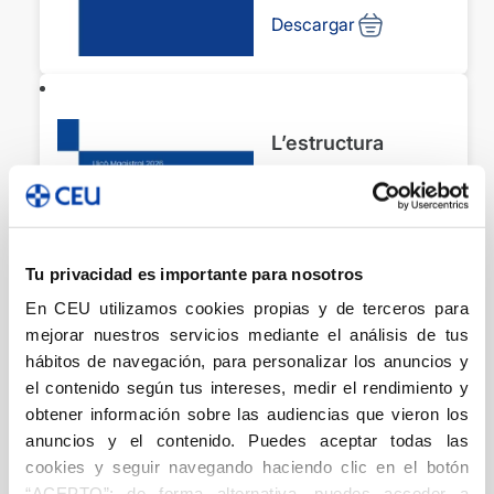
Politécnica
Descargar
Superior
L’estructura
cristológica de la
torre Jesucrist de
la Sagrada Familia.
DSI
Barcelona, 6 de
Tu privacidad es importante para nosotros
Torra i Bitlloch, Joan
març de 2026. La
En CEU utilizamos cookies propias y de terceros para
estructura
mejorar nuestros servicios mediante el análisis de tus
Descargar
cristológica de la
hábitos de navegación, para personalizar los anuncios y
el contenido según tus intereses, medir el rendimiento y
torre Jesucristo
obtener información sobre las audiencias que vieron los
de la Sagrada
anuncios y el contenido. Puedes aceptar todas las
Familia.
La tasa de basuras
cookies y seguir navegando haciendo clic en el botón
Festividades de
de 2025: una
“ACEPTO”; de forma alternativa, puedes acceder a