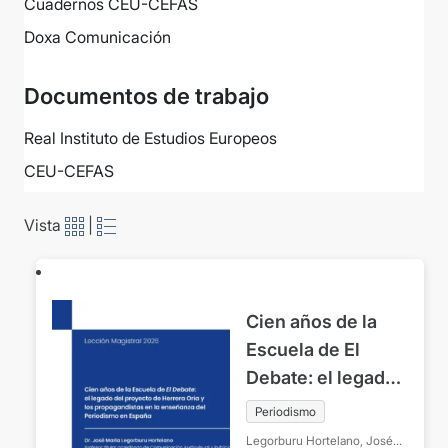
Cuadernos CEU-CEFAS
Doxa Comunicación
Documentos de trabajo
Real Instituto de Estudios Europeos
CEU-CEFAS
Vista
|
Cien años de la
Escuela de El
Debate: el legado
del proyecto de
Periodismo
Herrera Oria y los
Legorburu Hortelano, José