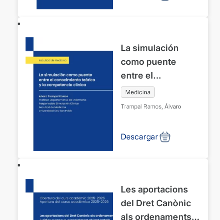
2026. Universidad
CEU Cardenal
Herrera
La simulación
como puente
entre el
conocimiento
Medicina
teórico y la
Trampal Ramos, Álvaro
competencia
clínica. Facultad
Descargar
de Medicina.
Universidad CEU
San Pablo.
Festividad de San
Les aportacions
Lucas 18 de
del Dret Canònic
octubre de 2025
als ordenaments