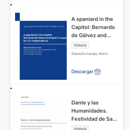
2026. Universitat
CEU Abat Oliba
A spaniard in the
Capitol: Bernardo
de Gálvez and
Spain’s support
Historia
for U.S.
Saavedra Inaraja, María
Independence
Descargar
Dante y las
Humanidades.
Festividad de San
Isidoro de Sevilla y
Historia