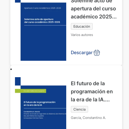
Solemne acto de
Festividad de San
apertura del curso
Vicente Ferrer.
académico 2025-
Abril de 2026.
2026. Universidad
Educación
Facultad de
CEU Fernando III.
Varios autores
Ciencias
Sevilla
Económicas y
Descargar
Empresariales
El futuro de la
programación en
la era de la IA.
Festividad de San
Ciencia
José. Marzo de
García, Constantino A.
2026. Escuela