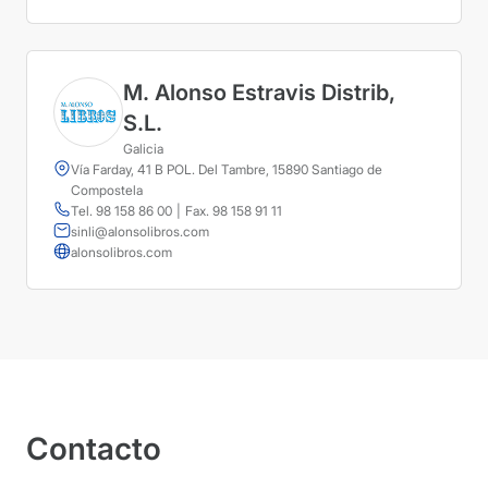
M. Alonso Estravis Distrib,
S.L.
Galicia
Vía Farday, 41 B POL. Del Tambre, 15890 Santiago de
Compostela
Tel. 98 158 86 00
|
Fax. 98 158 91 11
sinli@alonsolibros.com
alonsolibros.com
Contacto