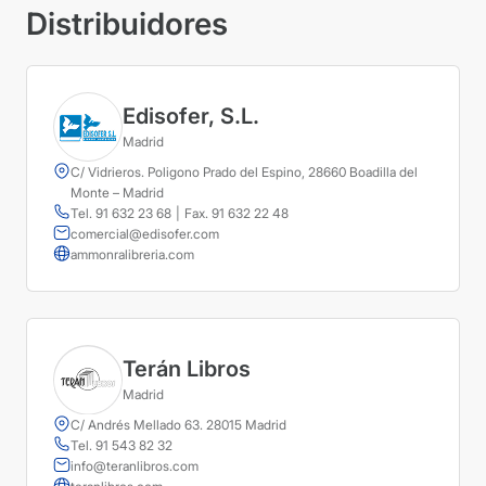
Distribuidores
Edisofer, S.L.
Madrid
C/ Vidrieros. Poligono Prado del Espino, 28660 Boadilla del
Monte – Madrid
Tel. 91 632 23 68
|
Fax. 91 632 22 48
comercial@edisofer.com
ammonralibreria.com
Terán Libros
Madrid
C/ Andrés Mellado 63. 28015 Madrid
Tel. 91 543 82 32
info@teranlibros.com