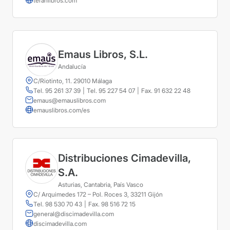
teranlibros.com
Emaus Libros, S.L.
Andalucía
C/Riotinto, 11. 29010 Málaga
Tel. 95 261 37 39
|
Tel. 95 227 54 07
|
Fax. 91 632 22 48
emaus@emauslibros.com
emauslibros.com/es
Distribuciones Cimadevilla,
S.A.
Asturias, Cantabria, País Vasco
C/ Arquimedes 172 – Pol. Roces 3, 33211 Gijón
Tel. 98 530 70 43
|
Fax. 98 516 72 15
general@discimadevilla.com
discimadevilla.com