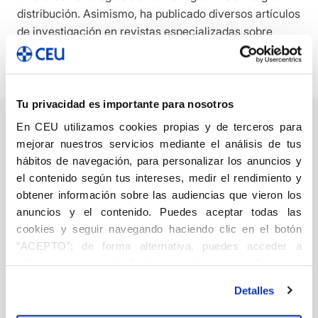
distribución. Asimismo, ha publicado diversos artículos
de investigación en revistas especializadas sobre
publicidad y marketing, y participa en diversos
proyectos de investigación universitaria.
Tu privacidad es importante para nosotros
En CEU utilizamos cookies propias y de terceros para
mejorar nuestros servicios mediante el análisis de tus
hábitos de navegación, para personalizar los anuncios y
Diccionario básico
el contenido según tus intereses, medir el rendimiento y
de la
obtener información sobre las audiencias que vieron los
comunicación:
anuncios y el contenido. Puedes aceptar todas las
publicidad,
cookies y seguir navegando haciendo clic en el botón
Periodismo
marketing,
“ACEPTO”; de forma alternativa, puedes acceder a
Alonso Mosquera, Mª del
información más detallada y cambiar tus preferencias
creatividad y
Henar
Bartolomé Muñoz de
12,00
€
Luna, Ángel
Valverde Ramos,
antes de otorgar o negar tu consentimiento haciendo clic
relaciones
Detalles
María
Viñarás Abad, Mónica
en el botón "Personalizar". Para más información puedes
públicas.
visitar nuestra
Política de Cookies