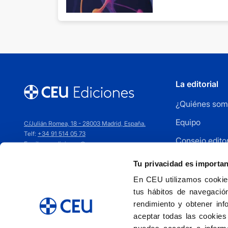
La editorial
¿Quiénes som
Equipo
C/Julián Romea, 18 - 28003 Madrid, España.
Telf:
+34 91 514 05 73
Consejo editor
Email:
ceuediciones@ceu.es
Cómo publica
Tu privacidad es importa
Distribuidores
En CEU utilizamos cookies
tus hábitos de navegación
Contacto
rendimiento y obtener inf
aceptar todas las cookies