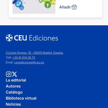
Añadir
C/Julián Romea, 18 - 28003 Madrid, España.
Telf:
+34 91 514 05 73
Email:
ceuediciones@ceu.es
La editorial
Autores
Catálogo
Biblioteca virtual
Noticias