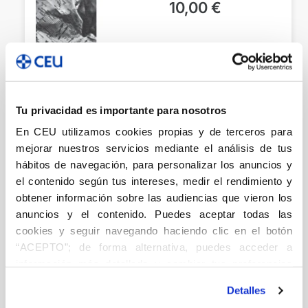
10,00
€
Añadir
Tu privacidad es importante para nosotros
Iglesia y
En CEU utilizamos cookies propias y de terceros para
comunicación en
mejorar nuestros servicios mediante el análisis de tus
España. Apuntes
hábitos de navegación, para personalizar los anuncios y
para un tiempo de
el contenido según tus intereses, medir el rendimiento y
Periodismo
obtener información sobre las audiencias que vieron los
cambio
Cantavella, Juan
Serrano
anuncios y el contenido. Puedes aceptar todas las
Oceja, José Francisco
10,00
€
cookies y seguir navegando haciendo clic en el botón
“ACEPTO”; de forma alternativa, puedes acceder a
información más detallada y cambiar tus preferencias
Añadir
antes de otorgar o negar tu consentimiento haciendo clic
Detalles
en el botón "Personalizar". Para más información puedes