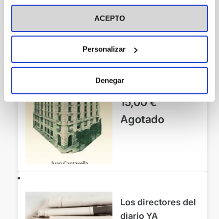
visitar nuestra
Política de Cookies
ACEPTO
La Escuela de
Periodismo de El
Personalizar
Debate
Periodismo
Denegar
Cantavella, Juan
15,00
€
Agotado
Los directores del
diario YA