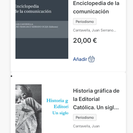
Enciclopedia de la
comunicación
Periodismo
Cantavella, Juan
Serrano
Oceja, José Francisco
20,00
€
Añadir
Historia gráfica de
la Editorial
Católica. Un siglo
de El Debate
Periodismo
Cantavella, Juan