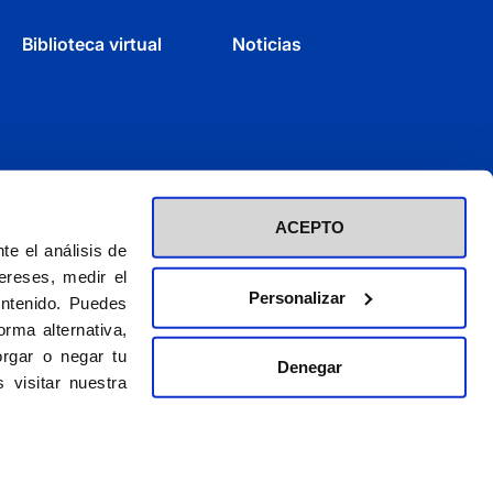
Biblioteca virtual
Noticias
ACEPTO
e el análisis de
ereses, medir el
Personalizar
ontenido. Puedes
rma alternativa,
rgar o negar tu
Denegar
d inscrita en el Registro de Fundaciones con el nº 60 / CIF (G-28423275)
 visitar nuestra
El CEU es una obra de la Asociación Católica de Propagandistas
© 2026. CEU Ediciones
gal
|
Política de privacidad
|
Política de cookies
|
Condiciones para vender