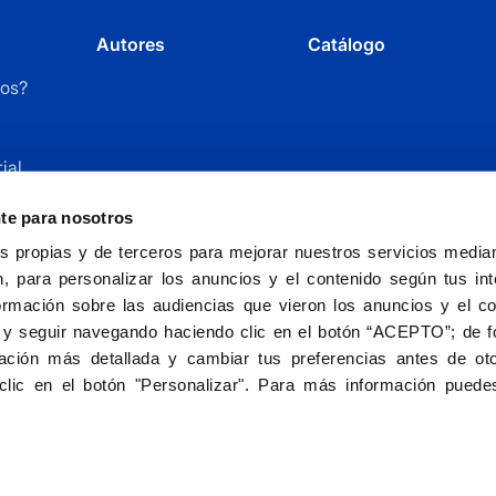
Autores
Catálogo
os?
ial
r
nte para nosotros
 propias y de terceros para mejorar nuestros servicios mediant
, para personalizar los anuncios y el contenido según tus int
ormación sobre las audiencias que vieron los anuncios y el c
 y seguir navegando haciendo clic en el botón “ACEPTO”; de fo
ción más detallada y cambiar tus preferencias antes de oto
Fundación Universitaria San Pablo CEU - entida
clic en el botón "Personalizar". Para más información puedes
Aviso le