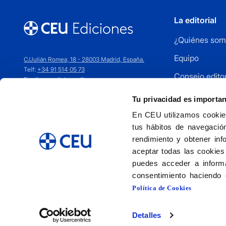
La editorial
¿Quiénes som
Equipo
C/Julián Romea, 18 - 28003 Madrid, España.
Telf:
+34 91 514 05 73
Consejo editor
Email:
ceuediciones@ceu.es
Cómo publica
Tu privacidad es importa
Distribuidores
En CEU utilizamos cookies
tus hábitos de navegación
Contacto
rendimiento y obtener inf
aceptar todas las cookies
puedes acceder a informa
consentimiento haciendo 
Política de Cookies
Detalles