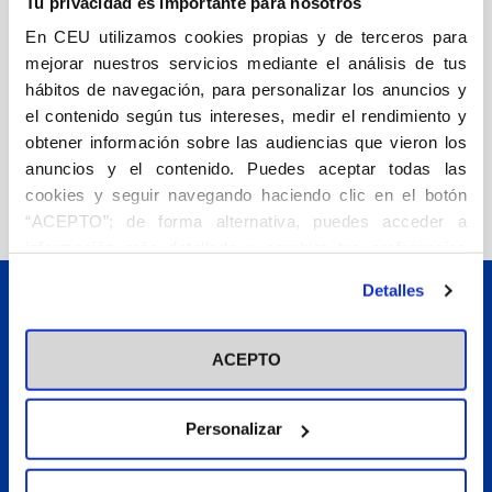
Tu privacidad es importante para nosotros
Académico 2008-
Cañón, Javier
Cortés, Oscar
En CEU utilizamos cookies propias y de terceros para
2009
Dunner, Susana
Fernandez,
mejorar nuestros servicios mediante el análisis de tus
3,00
€
Julio
García-Atance, David
hábitos de navegación, para personalizar los anuncios y
Agotado
el contenido según tus intereses, medir el rendimiento y
obtener información sobre las audiencias que vieron los
anuncios y el contenido. Puedes aceptar todas las
cookies y seguir navegando haciendo clic en el botón
“ACEPTO”; de forma alternativa, puedes acceder a
información más detallada y cambiar tus preferencias
antes de otorgar o negar tu consentimiento haciendo clic
Detalles
en el botón "Personalizar". Para más información puedes
visitar nuestra
Política de Cookies
ACEPTO
C/Julián Romea, 18 - 28003 Madrid, España.
Telf:
+34 91 514 05 73
Personalizar
Email:
ceuediciones@ceu.es