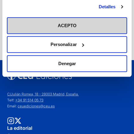
antes de otorgar o negar tu consentimiento haciendo clic
Detalles
Domínguez Ortega, Luis
en el botón "Personalizar". Para más información puedes
Domínguez Sánchez, Elena
visitar nuestra
Política de Cookies
15,00
€
ACEPTO
Añadir
Personalizar
Denegar
C/Julián Romea, 18 - 28003 Madrid, España.
Telf:
+34 91 514 05 73
Email:
ceuediciones@ceu.es
La editorial