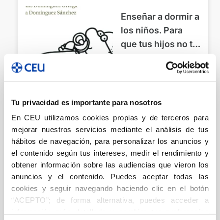
Enseñar a dormir a
los niños. Para
que tus hijos no te
quiten el sueño
Educación
Domínguez Ortega, Luis
Domínguez Sánchez, Elena
15,00
€
Tu privacidad es importante para nosotros
En CEU utilizamos cookies propias y de terceros para
Añadir
mejorar nuestros servicios mediante el análisis de tus
hábitos de navegación, para personalizar los anuncios y
el contenido según tus intereses, medir el rendimiento y
obtener información sobre las audiencias que vieron los
Teach children to
anuncios y el contenido. Puedes aceptar todas las
sleep. So they
cookies y seguir navegando haciendo clic en el botón
“ACEPTO”; de forma alternativa, puedes acceder a
don’t keep you
información más detallada y cambiar tus preferencias
from sleeping
Educación