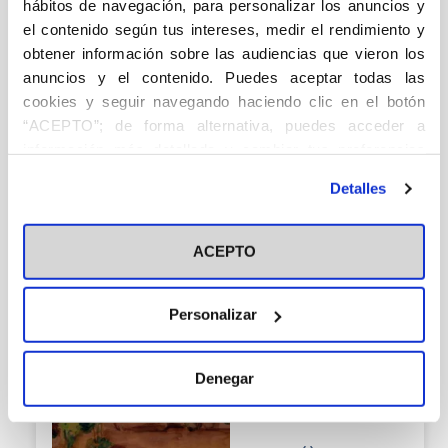
Crítica literaria
hábitos de navegación, para personalizar los anuncios y
el contenido según tus intereses, medir el rendimiento y
Duque, Aquilino
obtener información sobre las audiencias que vieron los
12,00
€
anuncios y el contenido. Puedes aceptar todas las
Agotado
cookies y seguir navegando haciendo clic en el botón
“ACEPTO”; de forma alternativa, puedes acceder a
información más detallada y cambiar tus preferencias
antes de otorgar o negar tu consentimiento haciendo clic
Detalles
en el botón "Personalizar". Para más información puedes
visitar nuestra
Política de Cookies
ACEPTO
Memoria, ficción y
poesía
Personalizar
Crítica literaria
Duque, Aquilino
Denegar
15,00
€