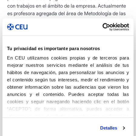
con trabajos en el ámbito de la empresa. Actualmente
es profesora agregada del área de Metodología de las
Ciencias del Comportamiento en la Universidad CEU
San Pablo. Ha publicado diversos capítulos de libros,
así como artículos en revistas especializadas.
Tu privacidad es importante para nosotros
En CEU utilizamos cookies propias y de terceros para
mejorar nuestros servicios mediante el análisis de tus
hábitos de navegación, para personalizar los anuncios y
Fundamentos de
el contenido según tus intereses, medir el rendimiento y
investigación en
obtener información sobre las audiencias que vieron los
anuncios y el contenido. Puedes aceptar todas las
psicología
cookies y seguir navegando haciendo clic en el botón
Psicología
“ACEPTO”; de forma alternativa, puedes acceder a
Egea Romero, María Pilar
información más detallada y cambiar tus preferencias
antes de otorgar o negar tu consentimiento haciendo clic
20,00
€
Detalles
en el botón "Personalizar". Para más información puedes