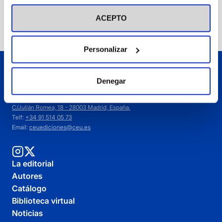
visitar nuestra
Política de Cookies
Añadir
ACEPTO
Personalizar
Denegar
C/Julián Romea, 18 - 28003 Madrid, España.
Telf:
+34 91 514 05 73
Email:
ceuediciones@ceu.es
La editorial
Autores
Catálogo
Biblioteca virtual
Noticias