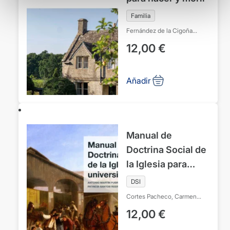
Familia
Fernández de la Cigoña
Cantero, Carmen
Sánchez
12,00
€
Maíllo, Carmen
Añadir
Manual de
Doctrina Social de
la Iglesia para
universitarios
DSI
Cortes Pacheco, Carmen
Fernández de la Cigoña
12,00
€
Cantero, Carmen
Grande
Aranda, Juan Ignacio
Llave