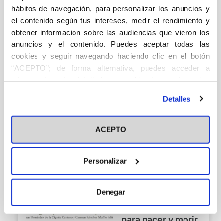
hábitos de navegación, para personalizar los anuncios y
el contenido según tus intereses, medir el rendimiento y
obtener información sobre las audiencias que vieron los
anuncios y el contenido. Puedes aceptar todas las
Familia y vida a
cookies y seguir navegando haciendo clic en el botón
debate. Artículos
“ACEPTO”; de forma alternativa, puedes acceder a
publicados en El
información más detallada y cambiar tus preferencias
Debate de Hoy
Familia
antes de otorgar o negar tu consentimiento haciendo clic
Detalles
(2017-2021) y El
en el botón "Personalizar". Para más información puedes
Fernández de la Cigoña
Debate (2021-
Cantero, Carmen
Sánchez
visitar nuestra
Política de Cookies
20,00
€
Maíllo, Carmen
2023)
ACEPTO
Añadir
Personalizar
Denegar
La familia: un lugar
para nacer y morir