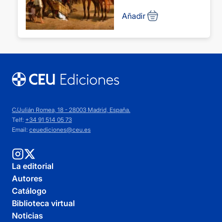
Cuevas, Jesús María de la
Añadir
Macaya Pascual, Antonio
Martín Puerta, Antonio
Martínez-Carbonell López,
Alfonso
Mini, Alessandro
Santos Rodríguez, Patricia
C/Julián Romea, 18 - 28003 Madrid, España.
Telf:
+34 91 514 05 73
Email:
ceuediciones@ceu.es
La editorial
Autores
Catálogo
Biblioteca virtual
Noticias