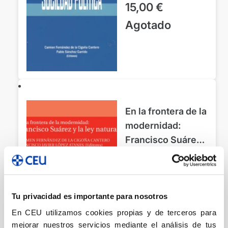
15,00
€
Garrido, Pablo
Agotado
En la frontera de la
modernidad:
Francisco Suárez
y la ley natural
Filosofía
Fernández de la Cigoña
Cantero, Carmen
20,00
€
Tu privacidad es importante para nosotros
En CEU utilizamos cookies propias y de terceros para
Añadir
mejorar nuestros servicios mediante el análisis de tus