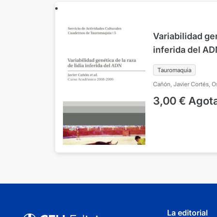
Variabilidad gen
inferida del A
2008-2009
Tauromaquia
Cañón, Javier
Cortés, O
Julio
García-Atance, Da
3,00
€
Agot
La editorial