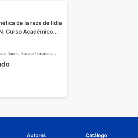
ética de la raza de lidia
DN. Curso Académico
scar
Dunner, Susana
Fernandez,
vid
ado
Autores
Catálogo