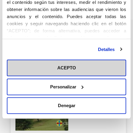
el contenido según tus intereses, medir el rendimiento y
USP.
obtener información sobre las audiencias que vieron los
anuncios y el contenido. Puedes aceptar todas las
cookies y seguir navegando haciendo clic en el botón
“ACEPTO”; de forma alternativa, puedes acceder a
información más detallada y cambiar tus preferencias
antes de otorgar o negar tu consentimiento haciendo clic
Los abedulares de
Detalles
en el botón "Personalizar". Para más información puedes
Laciana. Geografía
visitar nuestra
Política de Cookies
y paisaje
ACEPTO
Ciencias Naturales
Galán de Mera, Antonio
Personalizar
Vicente Orellana, José
35,00
€
Alfredo
Agotado
Denegar