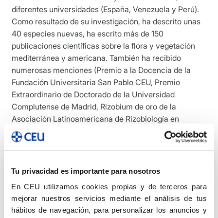
diferentes universidades (España, Venezuela y Perú).
Como resultado de su investigación, ha descrito unas
40 especies nuevas, ha escrito más de 150
publicaciones científicas sobre la flora y vegetación
mediterránea y americana. También ha recibido
numerosas menciones (Premio a la Docencia de la
Fundación Universitaria San Pablo CEU, Premio
Extraordinario de Doctorado de la Universidad
Complutense de Madrid, Rizobium de oro de la
Asociación Latinoamericana de Rizobiología en
Uruguay, Asesor del Consejo Nacional de Ciencia y
Tecnología de Perú, Asesor para la construcción del
Jardín Botánico de San Fernando (Cádiz), Presidente
del grupo de Ciencias Ambientales del Consejo
Tu privacidad es importante para nosotros
Científico y Tecnológico Internacional del Perú, II
En CEU utilizamos cookies propias y de terceros para
Premio Iberoamericano de Botánica «Celestino
mejorar nuestros servicios mediante el análisis de tus
Mustis»). En tareas de gestión universitaria, ha sido
hábitos de navegación, para personalizar los anuncios y
Director de Departamento y es Director del Herbario