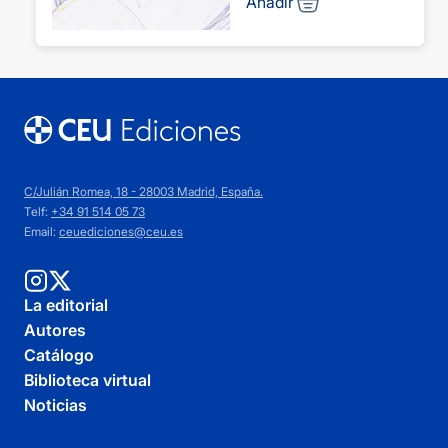
Añadir
C/Julián Romea, 18 - 28003 Madrid, España.
Telf:
+34 91 514 05 73
Email:
ceuediciones@ceu.es
La editorial
Autores
Catálogo
Biblioteca virtual
Noticias