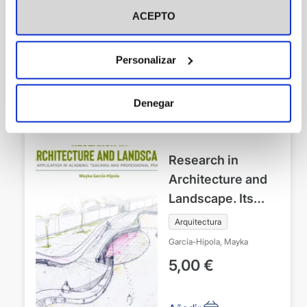
Arquitectura
docencia
ACEPTO
García-Hípola, Mayka
académica y la
5,00
€
práctica
Personalizar
profesional
Añadir
Denegar
Research in
Architecture and
Landscape. Its
application in
Arquitectura
academic teaching
García-Hípola, Mayka
and professional
5,00
€
practice