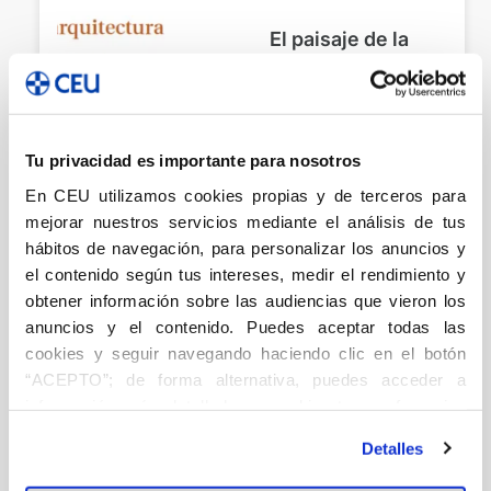
El paisaje de la
arquitectura. The
lansdape of
architecture
Arquitectura
Tu privacidad es importante para nosotros
García-Hípola, Mayka
En CEU utilizamos cookies propias y de terceros para
20,00
€
mejorar nuestros servicios mediante el análisis de tus
hábitos de navegación, para personalizar los anuncios y
el contenido según tus intereses, medir el rendimiento y
Añadir
obtener información sobre las audiencias que vieron los
anuncios y el contenido. Puedes aceptar todas las
cookies y seguir navegando haciendo clic en el botón
“ACEPTO”; de forma alternativa, puedes acceder a
Investigación en
información más detallada y cambiar tus preferencias
Arquitectura y
antes de otorgar o negar tu consentimiento haciendo clic
Detalles
Paisaje.
en el botón "Personalizar". Para más información puedes
Aplicación a la
visitar nuestra
Política de Cookies