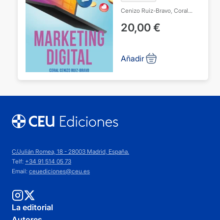
Cenizo Ruiz-Bravo, Coral
García Villalobos, Juan Carlos
20,00
€
Añadir
C/Julián Romea, 18 - 28003 Madrid, España.
Telf:
+34 91 514 05 73
Email:
ceuediciones@ceu.es
La editorial
Autores