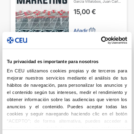
García Villalobos, Juan Carlos
Morales Mediano, Javier
15,00
€
Rodríguez Fuertes, Alfredo
Añadir
Tu privacidad es importante para nosotros
Fundamentos de
marketing (10ª
En CEU utilizamos cookies propias y de terceros para
mejorar nuestros servicios mediante el análisis de tus
edición revisada)
hábitos de navegación, para personalizar los anuncios y
Economía
el contenido según tus intereses, medir el rendimiento y
Aznar Fernández-
obtener información sobre las audiencias que vieron los
Montesinos, Gloria
Cordente
anuncios y el contenido. Puedes aceptar todas las
20,00
€
Rodríguez, María
García
cookies y seguir navegando haciendo clic en el botón
Gómez, Eduardo
García
“ACEPTO”; de forma alternativa, puedes acceder a
Villalobos, Juan Carlos
Lluch
Añadir
Tormos, Desamparados
información más detallada y cambiar tus preferencias
Martínez Martínez, Miryam