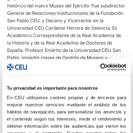
histórico del nuevo Museo del Ejército. Fue subdirector
General de Relaciones Institucionales de la Fundación
San Pablo CEU, y Decano y Vicerrector en la
Universidad CEU Cardenal Herrera de Valencia. Es
Académico Correspondiente de la Real Academia de
la Historia y de la Real Academia de Doctores de
España. Profesor Emérito de la Universidad CEU San
Pablo, impartió clases de Gestión de Museos y
Patrimonio Histórico. Es autor de 6 libros y más de 50
publicaciones e intervenciones en congresos y
seminarios relacionados con la historia, el patrimonio
militar y la cultura de la defensa. Actualmente es
Tu privacidad es importante para nosotros
director del Instituto Universitario de Estudios de la
En CEU utilizamos cookies propias y de terceros para
Democracia de la Universidad CEU San Pablo y
mejorar nuestros servicios mediante el análisis de tus
codirector del Centro de Patrimonio Histórico de dicha
hábitos de navegación, para personalizar los anuncios y
Universidad.
el contenido según tus intereses, medir el rendimiento y
obtener información sobre las audiencias que vieron los
anuncios y el contenido. Puedes aceptar todas las