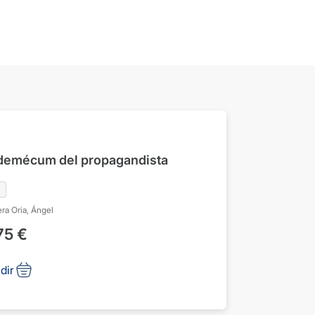
demécum del propagandista
ra Oria, Ángel
75
€
dir