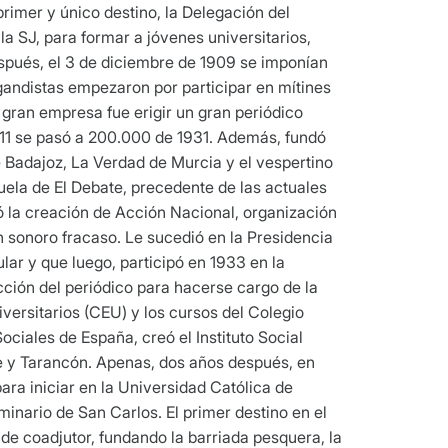
rimer y único destino, la Delegación del
a SJ, para formar a jóvenes universitarios,
espués, el 3 de diciembre de 1909 se imponían
agandistas empezaron por participar en mítines
 gran empresa fue erigir un gran periódico
1911 se pasó a 200.000 de 1931. Además, fundó
de Badajoz, La Verdad de Murcia y el vespertino
cuela de El Debate, precedente de las actuales
 la creación de Acción Nacional, organización
n sonoro fracaso. Le sucedió en la Presidencia
ar y que luego, participó en 1933 en la
ción del periódico para hacerse cargo de la
versitarios (CEU) y los cursos del Colegio
ciales de España, creó el Instituto Social
que y Tarancón. Apenas, dos años después, en
ra iniciar en la Universidad Católica de
minario de San Carlos. El primer destino en el
 de coadjutor, fundando la barriada pesquera, la