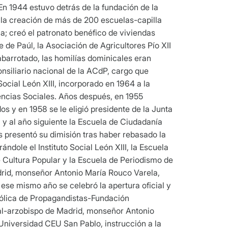
n 1944 estuvo detrás de la fundación de la
 la creación de más de 200 escuelas-capilla
a; creó el patronato benéfico de viviendas
 de Paúl, la Asociación de Agricultores Pío XII
abarrotado, las homilías dominicales eran
siliario nacional de la ACdP, cargo que
Social León XIII, incorporado en 1964 a la
iencias Sociales. Años después, en 1955
os y en 1958 se le eligió presidente de la Junta
a y al año siguiente la Escuela de Ciudadanía
és presentó su dimisión tras haber rebasado la
ndole el Instituto Social León XIII, la Escuela
de Cultura Popular y la Escuela de Periodismo de
Madrid, monseñor Antonio María Rouco Varela,
 ese mismo año se celebró la apertura oficial y
tólica de Propagandistas-Fundación
nal-arzobispo de Madrid, monseñor Antonio
 Universidad CEU San Pablo, instrucción a la