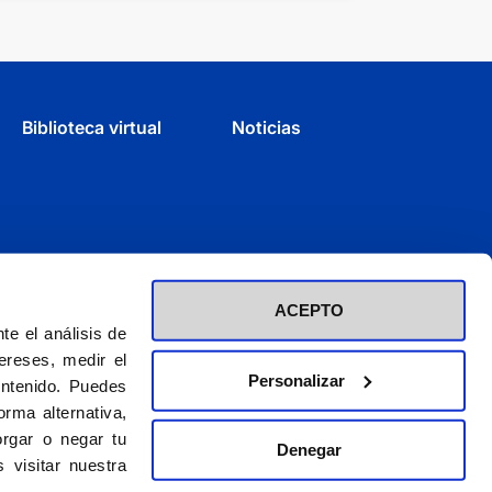
Biblioteca virtual
Noticias
ACEPTO
e el análisis de
ereses, medir el
Personalizar
ontenido. Puedes
rma alternativa,
rgar o negar tu
Denegar
d inscrita en el Registro de Fundaciones con el nº 60 / CIF (G-28423275)
 visitar nuestra
El CEU es una obra de la Asociación Católica de Propagandistas