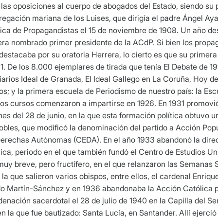
 las oposiciones al cuerpo de abogados del Estado, siendo su p
egación mariana de los Luises, que dirigía el padre Ángel Ayal
ólica de Propagandistas el 15 de noviembre de 1908. Un año d
 era nombrado primer presidente de la ACdP. Si bien los prop
 destacaba por su oratoria Herrera, lo cierto es que su primera
911. De los 8.000 ejemplares de tirada que tenía El Debate de 
s diarios Ideal de Granada, El Ideal Gallego en La Coruña, Hoy 
ogos; y la primera escuela de Periodismo de nuestro país: la Es
yos cursos comenzaron a impartirse en 1926. En 1931 promovió
es del 28 de junio, en la que esta formación política obtuvo u
bles, que modificó la denominación del partido a Acción Popul
Derechas Autónomas (CEDA). En el año 1933 abandonó la direc
ica, periodo en el que también fundó el Centro de Estudios Uni
uy breve, pero fructífero, en el que relanzaron las Semanas So
 la que salieron varios obispos, entre ellos, el cardenal Enri
o Martín-Sánchez y en 1936 abandonaba la Acción Católica pa
denación sacerdotal el 28 de julio de 1940 en la Capilla del Se
 la que fue bautizado: Santa Lucía, en Santander. Allí ejerció