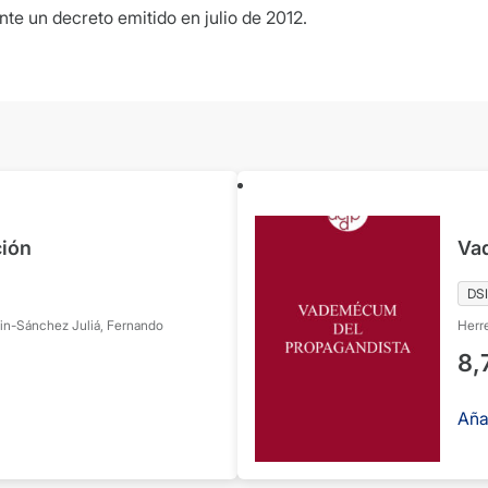
nte un decreto emitido en julio de 2012.
ción
Va
DSI
in-Sánchez Juliá, Fernando
Herre
8,
Aña