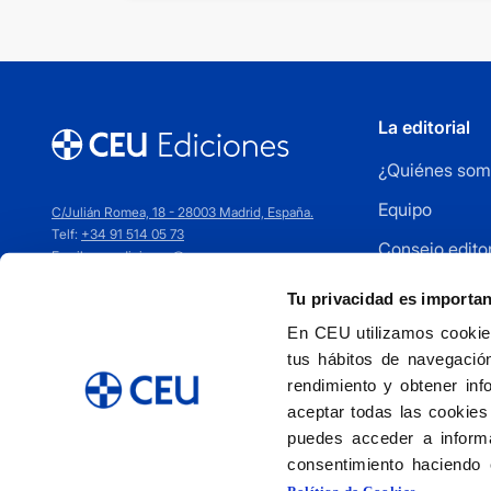
La editorial
¿Quiénes som
Equipo
C/Julián Romea, 18 - 28003 Madrid, España.
Telf:
+34 91 514 05 73
Consejo editor
Email:
ceuediciones@ceu.es
Cómo publica
Tu privacidad es importa
Distribuidores
En CEU utilizamos cookies
tus hábitos de navegación
Contacto
rendimiento y obtener inf
aceptar todas las cookies
puedes acceder a informa
consentimiento haciendo 