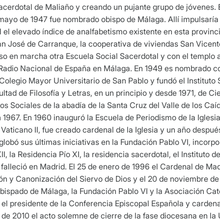
acerdotal de Maliaño y creando un pujante grupo de jóvenes. E
e mayo de 1947 fue nombrado obispo de Málaga. Allí impulsaría
 el elevado índice de analfabetismo existente en esta provinci
San José de Carranque, la cooperativa de viviendas San Vicente
so en marcha otra Escuela Social Sacerdotal y con el templo 
 Radio Nacional de España en Málaga. En 1949 es nombrado con
Colegio Mayor Universitario de San Pablo y fundó el Instituto 
tad de Filosofía y Letras, en un principio y desde 1971, de C
ios Sociales de la abadía de la Santa Cruz del Valle de los Caíd
n 1967. En 1960 inauguró la Escuela de Periodismo de la Iglesi
io Vaticano II, fue creado cardenal de la Iglesia y un año despu
lobó sus últimas iniciativas en la Fundación Pablo VI, incorporá
I, la Residencia Pío XI, la residencia sacerdotal, el Instituto 
68 falleció en Madrid. El 25 de enero de 1996 el Cardenal de 
ión y Canonización del Siervo de Dios y el 20 de noviembre de
Obispado de Málaga, la Fundación Pablo VI y la Asociación Ca
a, el presidente de la Conferencia Episcopal Española y carde
 de 2010 el acto solemne de cierre de la fase diocesana en la