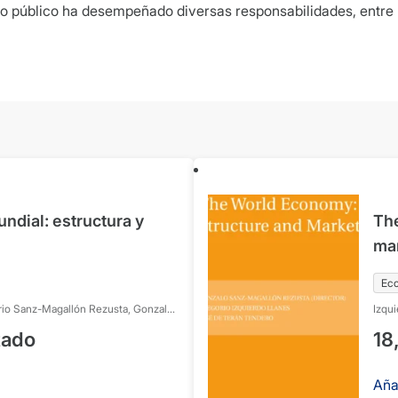
io público ha desempeñado diversas responsabilidades, entre l
ndial: estructura y
The
ma
Ec
rio
Sanz-Magallón Rezusta, Gonzalo
Izqui
Terá
tado
18
Aña