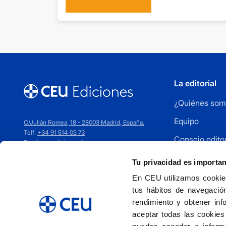
La editorial
¿Quiénes som
Equipo
C/Julián Romea, 18 - 28003 Madrid, España.
Telf:
+34 91 514 05 73
Consejo editor
Email:
ceuediciones@ceu.es
Cómo publica
Tu privacidad es importa
Distribuidores
En CEU utilizamos cookies
tus hábitos de navegación
Contacto
rendimiento y obtener inf
aceptar todas las cookies