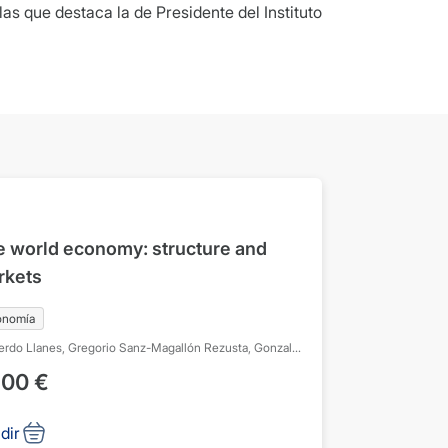
as que destaca la de Presidente del Instituto
 world economy: structure and
rkets
onomía
erdo Llanes, Gregorio
Sanz-Magallón Rezusta, Gonzalo
n Tendero, José de
,00
€
dir