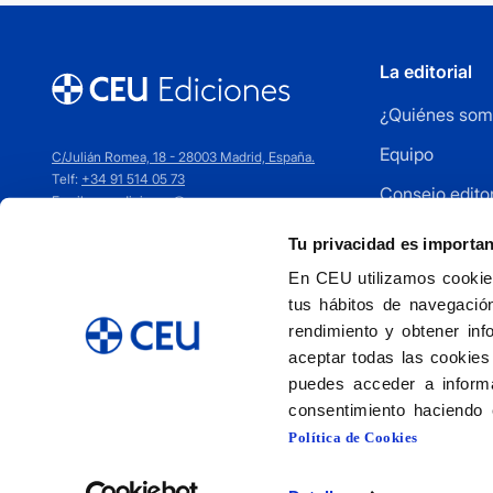
La editorial
¿Quiénes som
Equipo
C/Julián Romea, 18 - 28003 Madrid, España.
Telf:
+34 91 514 05 73
Consejo editor
Email:
ceuediciones@ceu.es
Cómo publica
Tu privacidad es importa
Distribuidores
En CEU utilizamos cookies
tus hábitos de navegación
Contacto
rendimiento y obtener inf
aceptar todas las cookies
puedes acceder a informa
consentimiento haciendo 
Política de Cookies