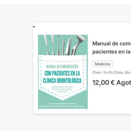
Manual de com
pacientes en la
En español, ing
Medicina
francés
Chen, Yu-Po
Chiou, Bo
Agromartín, Mª Dolores
12,00
€
Ago