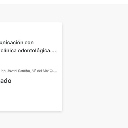
unicación con
 clínica odontológica.
lés, chino tradicional y
-Jen
Jovaní Sancho, Mª del Mar
Ouro
Palazón Radford, Elisabet
tado