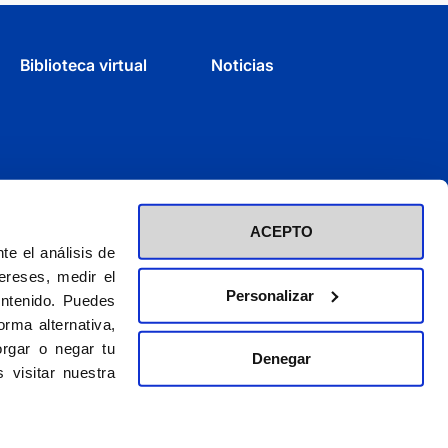
Biblioteca virtual
Noticias
ACEPTO
e el análisis de
ereses, medir el
Personalizar
ontenido. Puedes
rma alternativa,
rgar o negar tu
Denegar
d inscrita en el Registro de Fundaciones con el nº 60 / CIF (G-28423275)
 visitar nuestra
El CEU es una obra de la Asociación Católica de Propagandistas
© 2026. CEU Ediciones
gal
|
Política de privacidad
|
Política de cookies
|
Condiciones para vender