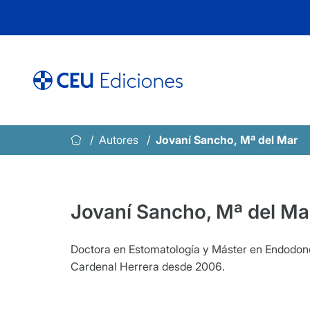
Saltar
al
contenido
Autores
Jovaní Sancho, Mª del Mar
Jovaní Sancho, Mª del Ma
Doctora en Estomatología y Máster en Endodonc
Cardenal Herrera desde 2006.