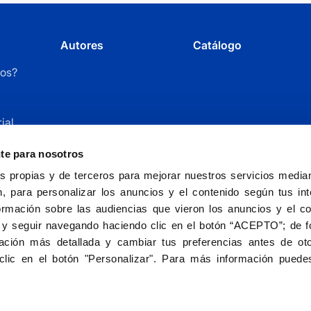
Autores
Catálogo
os?
ial
r
nte para nosotros
 propias y de terceros para mejorar nuestros servicios mediant
, para personalizar los anuncios y el contenido según tus int
ormación sobre las audiencias que vieron los anuncios y el c
 y seguir navegando haciendo clic en el botón “ACEPTO”; de fo
ción más detallada y cambiar tus preferencias antes de oto
Fundación Universitaria San Pablo CEU - entida
clic en el botón "Personalizar". Para más información puedes
Aviso le