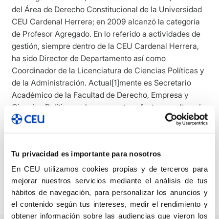
del Área de Derecho Constitucional de la Universidad
CEU Cardenal Herrera; en 2009 alcanzó la categoría
de Profesor Agregado. En lo referido a actividades de
gestión, siempre dentro de la CEU Cardenal Herrera,
ha sido Director de Departamento así como
Coordinador de la Licenciatura de Ciencias Políticas y
de la Administración. Actual[1]mente es Secretario
Académico de la Facultad de Derecho, Empresa y
Ciencias Políticas y, lo que a estos efectos resulta más
relevante, Di[1]rector -en funciones- del Instituto de
Disciplinas y Estudios Ambientales (IDEA), a cuyo
cuerpo directivo ha pertenecido desde el nacimiento
Tu privacidad es importante para nosotros
del citado Instituto. Cuenta con numerosas
publicaciones entre las que destacan 4 monografías,
En CEU utilizamos cookies propias y de terceros para
además de cuantiosos capítulos de libros y artículos
mejorar nuestros servicios mediante el análisis de tus
en revistas especializadas.
hábitos de navegación, para personalizar los anuncios y
el contenido según tus intereses, medir el rendimiento y
obtener información sobre las audiencias que vieron los