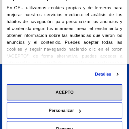
Filosofía
En CEU utilizamos cookies propias y de terceros para
mejorar nuestros servicios mediante el análisis de tus
Alfonseca Moreno, Manuel
Díaz González Serrano, José
hábitos de navegación, para personalizar los anuncios y
10,00
€
A.
González Moreno, María
el contenido según tus intereses, medir el rendimiento y
Jouvé de la Barreda, Nicolás
obtener información sobre las audiencias que vieron los
Molina Molina, Francisco
Añadir
Pérez Castells, Javier
Roig
anuncios y el contenido. Puedes aceptar todas las
Traver, Andrés
cookies y seguir navegando haciendo clic en el botón
“ACEPTO”; de forma alternativa, puedes acceder a
información más detallada y cambiar tus preferencias
antes de otorgar o negar tu consentimiento haciendo clic
Detalles
en el botón "Personalizar". Para más información puedes
visitar nuestra
Política de Cookies
ACEPTO
C/Julián Romea, 18 - 28003 Madrid, España.
Telf:
+34 91 514 05 73
Email:
ceuediciones@ceu.es
Personalizar
Denegar