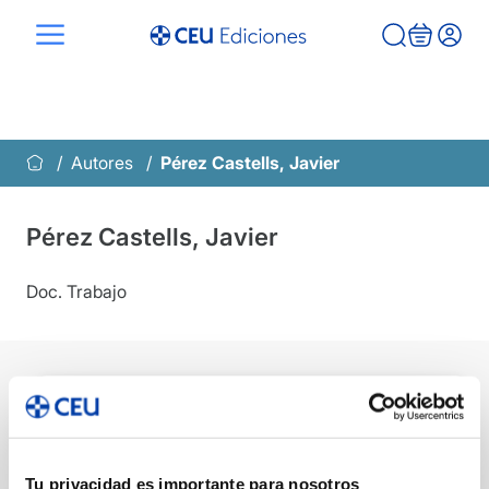
Saltar
al
contenido
Autores
Pérez Castells, Javier
Pérez Castells, Javier
Doc. Trabajo
Dignidad humana
y ciencia
Tu privacidad es importante para nosotros