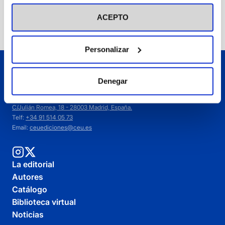
visitar nuestra
Política de Cookies
Añadir
ACEPTO
Personalizar
Denegar
C/Julián Romea, 18 - 28003 Madrid, España.
Telf:
+34 91 514 05 73
Email:
ceuediciones@ceu.es
La editorial
Autores
Catálogo
Biblioteca virtual
Noticias