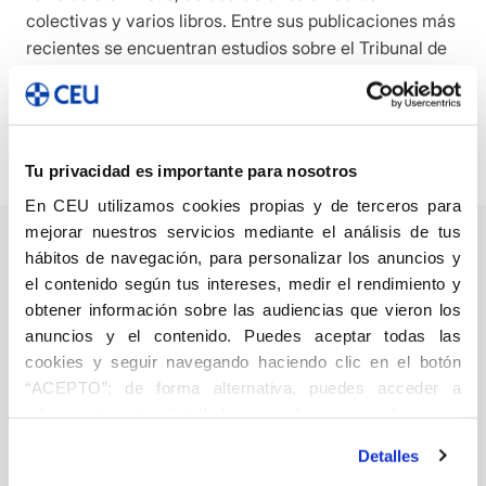
colectivas y varios libros. Entre sus publicaciones más
recientes se encuentran estudios sobre el Tribunal de
la Inquisición de Mallorca y la historia de la Armada
Española. Coordinador de diversas jornadas y
simposios internacionales sobre temas históricos y
jurídicos.
Tu privacidad es importante para nosotros
En CEU utilizamos cookies propias y de terceros para
mejorar nuestros servicios mediante el análisis de tus
hábitos de navegación, para personalizar los anuncios y
el contenido según tus intereses, medir el rendimiento y
Relaciones
obtener información sobre las audiencias que vieron los
anuncios y el contenido. Puedes aceptar todas las
Oriente-Occidente
cookies y seguir navegando haciendo clic en el botón
Política
“ACEPTO”; de forma alternativa, puedes acceder a
Pérez Fernández-Turégano,
información más detallada y cambiar tus preferencias
Carlos
15,00
€
antes de otorgar o negar tu consentimiento haciendo clic
Detalles
en el botón "Personalizar". Para más información puedes