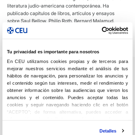
literatura judío-americana contemporánea. Ha
publicado capítulos de libros, artículos y ensayos
sobre Saul Bellow, Philip Roth, Bernard Malamud,
Cynthia Ozick, Chaim Potok, Rebecca Goldstein,
Allegra Goodman, Nathan Englander y Michael
Chabon, entre otros.
Tu privacidad es importante para nosotros
En CEU utilizamos cookies propias y de terceros para
mejorar nuestros servicios mediante el análisis de tus
hábitos de navegación, para personalizar los anuncios y
el contenido según tus intereses, medir el rendimiento y
CLIL for the
obtener información sobre las audiencias que vieron los
teachers: from
anuncios y el contenido. Puedes aceptar todas las
theory to practice
cookies y seguir navegando haciendo clic en el botón
“ACEPTO”; de forma alternativa, puedes acceder a
Educación
información más detallada y cambiar tus preferencias
Núñez Córtes, Juan Antonio
antes de otorgar o negar tu consentimiento haciendo clic
Sánchez Canales, Gustavo
10,00
€
Detalles
en el botón "Personalizar". Para más información puedes