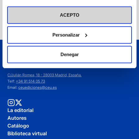
visitar nuestra
Política de Cookies
ACEPTO
Añadir
Personalizar
Denegar
C/Julián Romea, 18 - 28003 Madrid, España.
Telf:
+34 91 514 05 73
Email:
ceuediciones@ceu.es
La editorial
Autores
Catálogo
Biblioteca virtual