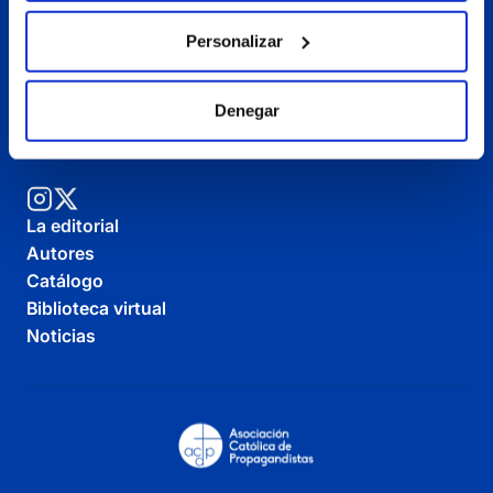
Personalizar
C/Julián Romea, 18 - 28003 Madrid, España.
Denegar
Telf:
+34 91 514 05 73
Email:
ceuediciones@ceu.es
La editorial
Autores
Catálogo
Biblioteca virtual
Noticias