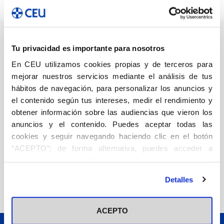
Tu privacidad es importante para nosotros
En CEU utilizamos cookies propias y de terceros para
De lo visible y lo
mejorar nuestros servicios mediante el análisis de tus
invisible. Diálogos
hábitos de navegación, para personalizar los anuncios y
entre un monje y
el contenido según tus intereses, medir el rendimiento y
un físico
obtener información sobre las audiencias que vieron los
Filosofía
anuncios y el contenido. Puedes aceptar todas las
Sagalés Cisquella, Llorenç
cookies y seguir navegando haciendo clic en el botón
Sánchez Moreno, Álvar
22,00
€
“ACEPTO”; de forma alternativa, puedes acceder a
información más detallada y cambiar tus preferencias
antes de otorgar o negar tu consentimiento haciendo clic
Añadir
Detalles
en el botón "Personalizar". Para más información puedes
visitar nuestra
Política de Cookies
ACEPTO