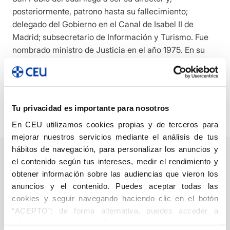
posteriormente, patrono hasta su fallecimiento;
delegado del Gobierno en el Canal de Isabel II de
Madrid; subsecretario de Información y Turismo. Fue
nombrado ministro de Justicia en el año 1975. En su
condición de notario mayor del Reino levanta acta del
fallecimiento del jefe del Estado Francisco Franco y
toma juramento al nuevo monarca Juan Carlos I.
Miembro de la Asociación Católica de Propagandistas
Tu privacidad es importante para nosotros
(ACdP), también formó parte del patronato del CEU.
En CEU utilizamos cookies propias y de terceros para
mejorar nuestros servicios mediante el análisis de tus
hábitos de navegación, para personalizar los anuncios y
el contenido según tus intereses, medir el rendimiento y
obtener información sobre las audiencias que vieron los
Notas de un
anuncios y el contenido. Puedes aceptar todas las
cookies y seguir navegando haciendo clic en el botón
notario mayor
“ACEPTO”; de forma alternativa, puedes acceder a
(1936-2004)
información más detallada y cambiar tus preferencias
Memorias