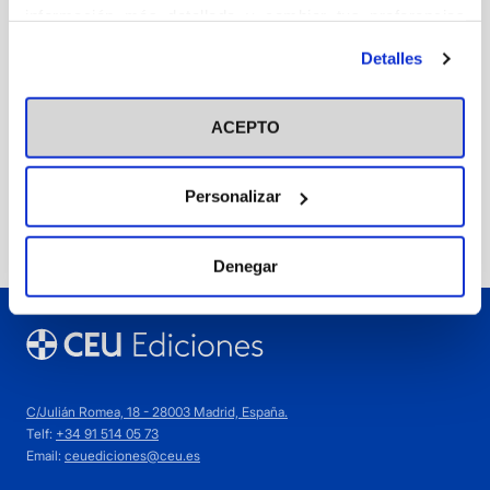
información más detallada y cambiar tus preferencias
Medicina
antes de otorgar o negar tu consentimiento haciendo clic
Detalles
Sanz Serrulla, F. Javier
en el botón "Personalizar". Para más información puedes
23,00
€
visitar nuestra
Política de Cookies
ACEPTO
Agotado
Personalizar
Denegar
C/Julián Romea, 18 - 28003 Madrid, España.
Telf:
+34 91 514 05 73
Email:
ceuediciones@ceu.es