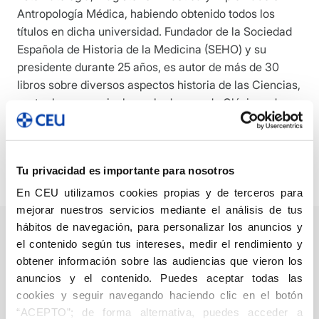
Antropología Médica, habiendo obtenido todos los
títulos en dicha universidad. Fundador de la Sociedad
Española de Historia de la Medicina (SEHO) y su
presidente durante 25 años, es autor de más de 30
libros sobre diversos aspectos historia de las Ciencias,
en-tre los que se incluyen la decena de Clásicos de
Historia de la Odontología que ha editado. Es socio de
honor de la Société Française d’Histoire de l’Art
Dentaire (SFHAD) y de la Società Italiana di Storia
Tu privacidad es importante para nosotros
dell’Odontostomatologia (SISOS).
En CEU utilizamos cookies propias y de terceros para
mejorar nuestros servicios mediante el análisis de tus
hábitos de navegación, para personalizar los anuncios y
el contenido según tus intereses, medir el rendimiento y
obtener información sobre las audiencias que vieron los
Historia de la
anuncios y el contenido. Puedes aceptar todas las
Odontología
cookies y seguir navegando haciendo clic en el botón
española
“ACEPTO”; de forma alternativa, puedes acceder a