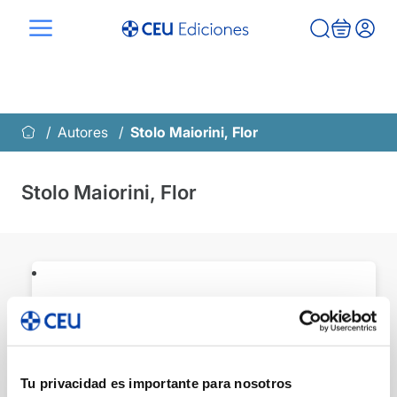
Saltar
al
contenido
Autores
Stolo Maiorini, Flor
Stolo Maiorini, Flor
Psicocardiología
en rehabilitación
cardiaca
Tu privacidad es importante para nosotros
Medicina
Psicología