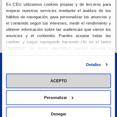
En CEU utilizamos cookies propias y de terceros para
Acosta Díaz, Begoña
Cerezo
mejorar nuestros servicios mediante el análisis de tus
Carrizo, Laura
Cima Muñoz,
10,00
€
hábitos de navegación, para personalizar los anuncios y
Amable Manuel
Stolo
Maiorini, Flor
el contenido según tus intereses, medir el rendimiento y
obtener información sobre las audiencias que vieron los
Añadir
anuncios y el contenido. Puedes aceptar todas las
cookies y seguir navegando haciendo clic en el botón
“ACEPTO”; de forma alternativa, puedes acceder a
información más detallada y cambiar tus preferencias
antes de otorgar o negar tu consentimiento haciendo clic
Detalles
en el botón "Personalizar". Para más información puedes
visitar nuestra
Política de Cookies
ACEPTO
C/Julián Romea, 18 - 28003 Madrid, España.
Telf:
+34 91 514 05 73
Email:
ceuediciones@ceu.es
Personalizar
La editorial
Denegar