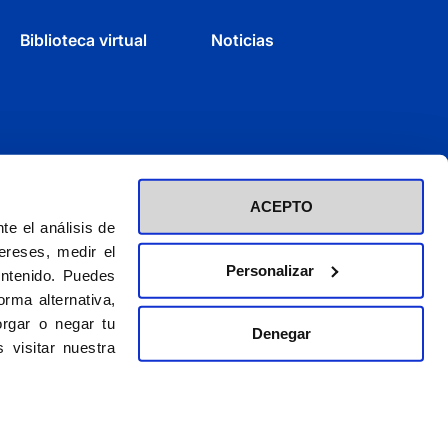
Biblioteca virtual
Noticias
ACEPTO
e el análisis de
ereses, medir el
Personalizar
ontenido. Puedes
rma alternativa,
rgar o negar tu
Denegar
d inscrita en el Registro de Fundaciones con el nº 60 / CIF (G-28423275)
 visitar nuestra
El CEU es una obra de la Asociación Católica de Propagandistas
© 2026. CEU Ediciones
gal
|
Política de privacidad
|
Política de cookies
|
Condiciones para vender