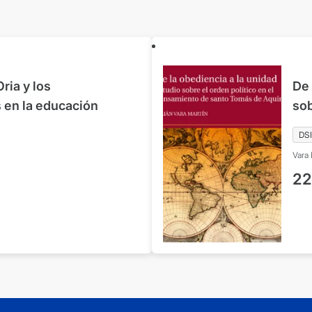
ria y los
De 
 en la educación
sob
pe
DSI
Aq
Vara 
22