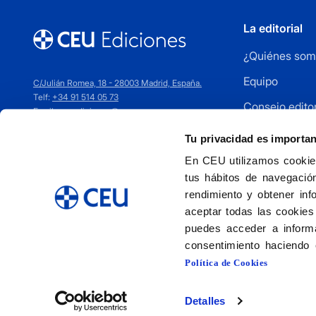
La editorial
¿Quiénes som
Equipo
C/Julián Romea, 18 - 28003 Madrid, España.
Telf:
+34 91 514 05 73
Consejo editor
Email:
ceuediciones@ceu.es
Cómo publica
Tu privacidad es importa
Distribuidores
En CEU utilizamos cookies
tus hábitos de navegación
Contacto
rendimiento y obtener inf
aceptar todas las cookies
puedes acceder a informa
consentimiento haciendo 
Política de Cookies
Detalles