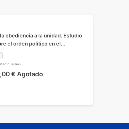
la obediencia a la unidad. Estudio
re el orden político en el
nsamiento de Santo Tomás de
uino
Martín, Julián
,00
€
Agotado