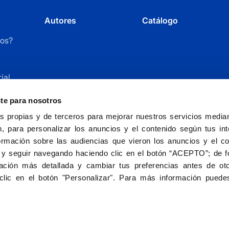
Autores
Catálogo
os?
ial
r
nte para nosotros
 propias y de terceros para mejorar nuestros servicios mediant
, para personalizar los anuncios y el contenido según tus int
ormación sobre las audiencias que vieron los anuncios y el c
 y seguir navegando haciendo clic en el botón “ACEPTO”; de fo
ción más detallada y cambiar tus preferencias antes de oto
Fundación Universitaria San Pablo CEU - entida
clic en el botón "Personalizar". Para más información puedes
Aviso le