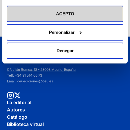
2006
visitar nuestra
Política de Cookies
ACEPTO
Añadir
Personalizar
Denegar
C/Julián Romea, 18 - 28003 Madrid, España.
Telf:
+34 91 514 05 73
Email:
ceuediciones@ceu.es
La editorial
Autores
Catálogo
Biblioteca virtual