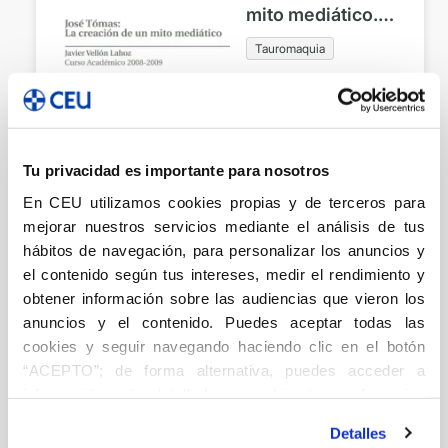
mito mediático.
Curso Académico
Tauromaquia
2008-2009
Vellón Lahoz, Javier
3,00
€
Tu privacidad es importante para nosotros
Añadir
En CEU utilizamos cookies propias y de terceros para
mejorar nuestros servicios mediante el análisis de tus
hábitos de navegación, para personalizar los anuncios y
el contenido según tus intereses, medir el rendimiento y
La fiesta taurina:
obtener información sobre las audiencias que vieron los
imagen social e
anuncios y el contenido. Puedes aceptar todas las
información. Una
cookies y seguir navegando haciendo clic en el botón
perspectiva
“ACEPTO”; de forma alternativa, puedes acceder a
Tauromaquia
histórica. Curso
información más detallada y cambiar tus preferencias
Vellón Lahoz, Javier
antes de otorgar o negar tu consentimiento haciendo clic
Académico 2005-
3,00
€
Detalles
en el botón "Personalizar". Para más información puedes