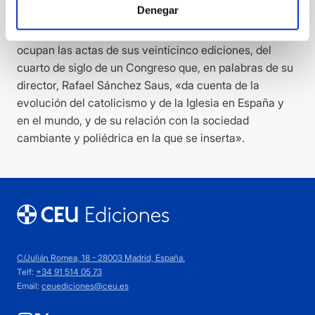
Denegar
intervenciones del Congreso. Sus páginas no son sino
un reflejo incompleto de las más de 30.000 que
ocupan las actas de sus veinticinco ediciones, del
cuarto de siglo de un Congreso que, en palabras de su
director, Rafael Sánchez Saus, «da cuenta de la
evolución del catolicismo y de la Iglesia en España y
en el mundo, y de su relación con la sociedad
cambiante y poliédrica en la que se inserta».
C/Julián Romea, 18 - 28003 Madrid, España.
Telf:
+34 91 514 05 73
Email:
ceuediciones@ceu.es