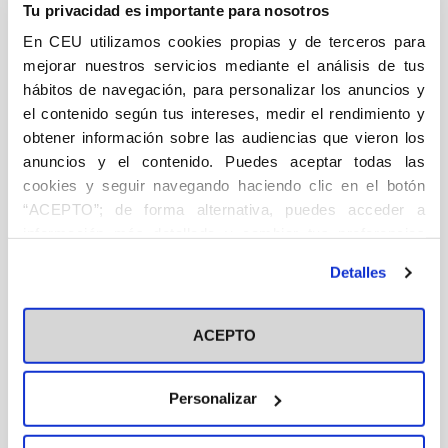
Tu privacidad es importante para nosotros
Descripción
Ficha técnica
Autor/a/es
cantidad
En CEU utilizamos cookies propias y de terceros para
mejorar nuestros servicios mediante el análisis de tus
DESCRIPCIÓN
hábitos de navegación, para personalizar los anuncios y
el contenido según tus intereses, medir el rendimiento y
DSI
obtener información sobre las audiencias que vieron los
Presentación de
Alfonso Bullón de Mendoza y Gómez
anuncios y el contenido. Puedes aceptar todas las
de Valugera
cookies y seguir navegando haciendo clic en el botón
“ACEPTO”; de forma alternativa, puedes acceder a
Prefacio de
Rafael Sánchez Saus
información más detallada y cambiar tus preferencias
Selección y edición a cargo de
antes de otorgar o negar tu consentimiento haciendo clic
Detalles
Fernando Bonete Vizcaíno
en el botón "Personalizar". Para más información puedes
visitar nuestra
Política de Cookies
Con esta antología queremos celebrar las bodas de
ACEPTO
plata del Congreso Católicos y Vida Pública con todos
quienes han hecho posible su existencia a lo largo de
los últimos veinticinco años. El lector encontrará en
Personalizar
este volumen una selección de fragmentos, agrupados
por temas, de algunas de las mejores ponencias e