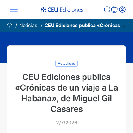
Saltar
al
contenido
Noticias
CEU Ediciones publica «Crónicas de un viaje a La Habana», de Miguel Gil Casares
Actualidad
CEU Ediciones publica
«Crónicas de un viaje a La
Habana», de Miguel Gil
Casares
2/7/2026