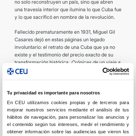
no solo reconstruyen un país, sino que abren
una travesía interior que ilumina lo que Cuba fue
y lo que sacrificó en nombre de la revolución.
Fallecido prematuramente en 1931, Miguel Gil
Casares dejó en estas páginas un legado
involuntario: el retrato de una Cuba que ya no
existe y el testimonio del precio exacto de su
transformación histórica.
Crónicas de un viaje a
La Habana
es, por ello, un documento literario y
humano de enorme valor.
Tu privacidad es importante para nosotros
Comparte este artículo
En CEU utilizamos cookies propias y de terceros para
mejorar nuestros servicios mediante el análisis de tus
hábitos de navegación, para personalizar los anuncios y
el contenido según tus intereses, medir el rendimiento y
Copiar
obtener información sobre las audiencias que vieron los