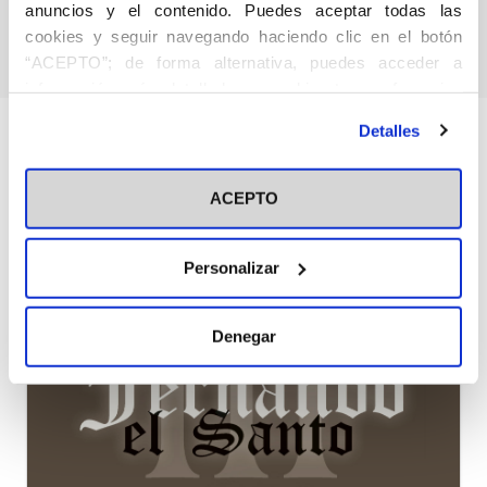
anuncios y el contenido. Puedes aceptar todas las
cookies y seguir navegando haciendo clic en el botón
“ACEPTO”; de forma alternativa, puedes acceder a
información más detallada y cambiar tus preferencias
antes de otorgar o negar tu consentimiento haciendo clic
Detalles
en el botón "Personalizar". Para más información puedes
visitar nuestra
Política de Cookies
Artículos Relacionados
ACEPTO
Personalizar
Denegar