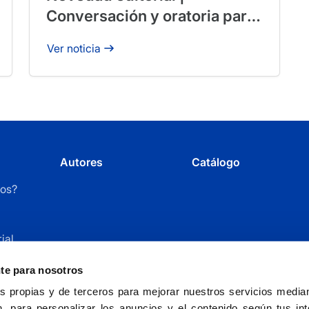
Conversación y oratoria para
profesionales
Ver noticia
Autores
Catálogo
os?
ial
r
nte para nosotros
 propias y de terceros para mejorar nuestros servicios mediant
, para personalizar los anuncios y el contenido según tus int