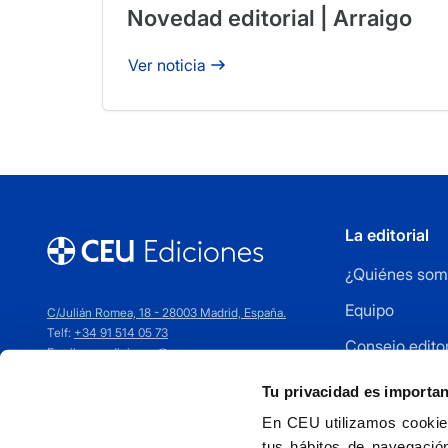
Novedad editorial | Arraigo
Ver noticia
La editorial
¿Quiénes som
Equipo
C/Julián Romea, 18 - 28003 Madrid, España.
Telf:
+34 91 514 05 73
Consejo editor
Email:
ceuediciones@ceu.es
Cómo publica
Tu privacidad es importa
Distribuidores
En CEU utilizamos cookies
tus hábitos de navegación