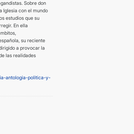
pagandistas. Sobre don
la Iglesia con el mundo
os estudios que su
egir. En ella
ámbitos,
española, su reciente
irigido a provocar la
 de las realidades
a-antologia-politica-y-