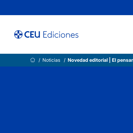
Saltar
al
contenido
Noticias
Novedad editorial | El pensam