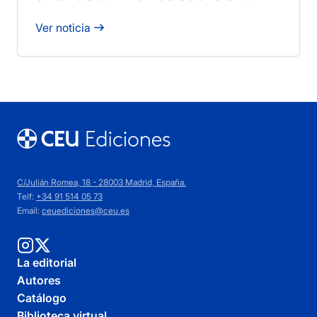
derecho a la vida»
Ver noticia
C/Julián Romea, 18 - 28003 Madrid, España.
Telf:
+34 91 514 05 73
Email:
ceuediciones@ceu.es
La editorial
Autores
Catálogo
Biblioteca virtual