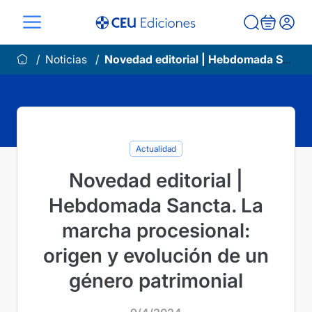
Saltar
al
contenido
Noticias
Novedad editorial | Hebdomada Sancta. La marcha procesional: origen y evolución de un género patrimonial
Actualidad
Novedad editorial |
Hebdomada Sancta. La
marcha procesional:
origen y evolución de un
género patrimonial