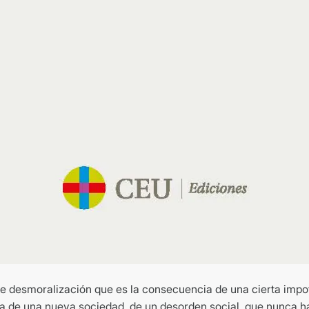
de desmoralización que es la consecuencia de una cierta impo
a de una nueva sociedad, de un desorden social, que nunca ha 