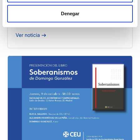
Presentación del libro «La nación
Denegar
sin autoestima», el 6 de mayo en
Pozuelo
Ver noticia