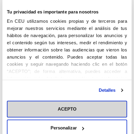
Tu privacidad es importante para nosotros
En CEU utilizamos cookies propias y de terceros para
mejorar nuestros servicios mediante el análisis de tus
hábitos de navegación, para personalizar los anuncios y
el contenido según tus intereses, medir el rendimiento y
obtener información sobre las audiencias que vieron los
anuncios y el contenido. Puedes aceptar todas las
cookies y seguir navegando haciendo clic en el botón
“ACEPTO”; de forma alternativa, puedes acceder a
información más detallada y cambiar tus preferencias
antes de otorgar o negar tu consentimiento haciendo clic
Detalles
en el botón "Personalizar". Para más información puedes
visitar nuestra
Política de Cookies
ACEPTO
Sin categoría
Actualidad
Personalizar
01/01/1970