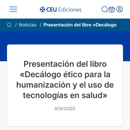
Saltar
al
contenido
Noticias
Presentación del libro «Decálogo ético para la humanización y el uso de tecnologías en salud»
Presentación del libro
«Decálogo ético para la
humanización y el uso de
tecnologías en salud»
9/9/2025