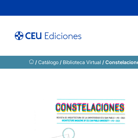
Saltar
al
contenido
/
Catálogo
/
Biblioteca Virtual
/ Constelacione