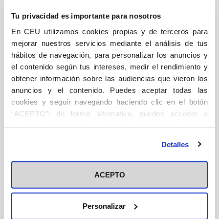
Tu privacidad es importante para nosotros
Política
En CEU utilizamos cookies propias y de terceros para
CEU-CEFAS tiene por objetivo la promoción de los
mejorar nuestros servicios mediante el análisis de tus
principios inspiradores fundamentales de la Doctrina
hábitos de navegación, para personalizar los anuncios y
Social de la Iglesia en los ámbitos cultural y político,
el contenido según tus intereses, medir el rendimiento y
mediante la realización de cursos, congresos y
obtener información sobre las audiencias que vieron los
publicaciones. CEU-CEFAS aspira a constituirse en un
anuncios y el contenido. Puedes aceptar todas las
cookies y seguir navegando haciendo clic en el botón
lugar de referencia y encuentro para debatir,
“ACEPTO”; de forma alternativa, puedes acceder a
reflexionar, formar, difundir e investigar en el ámbito de
información más detallada y cambiar tus preferencias
las ideas para mejorar la sociedad.
Número
antes de otorgar o negar tu consentimiento haciendo clic
monográfico: El conservatismo hoy
Artículos:
Detalles
en el botón "Personalizar". Para más información puedes
Los medios disidentes y el futo de la civilización
visitar nuestra
Política de Cookies
ACEPTO
Alvino-Mario Fantini
Historia y tradición del conservadurismo español
Personalizar
Gregorio Luri