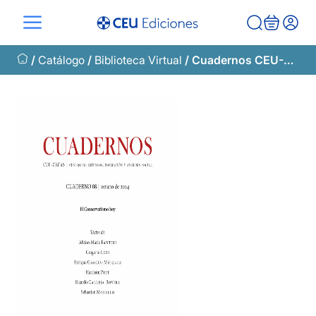
Saltar
al
contenido
/
Catálogo
/
Biblioteca Virtual
/ Cuadernos CEU-CEFAS 08 | Verano de 2024