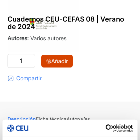
Cuadernos CEU-CEFAS 08 | Verano
de 2024
Autores:
Varios autores
Cuadernos
Añadir
CEU-
CEFAS
Compartir
08
|
Verano
de
Descripción
Ficha técnica
Autor/a/es
2024
cantidad
DESCRIPCIÓN