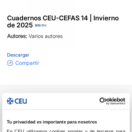
Cuadernos CEU-CEFAS 14 | Invierno
de 2025
Autores:
Varios autores
Descargar
Compartir
Descripción
Ficha técnica
Autor/a/es
DESCRIPCIÓN
Tu privacidad es importante para nosotros
En CEU utilizamos cookies propias y de terceros para