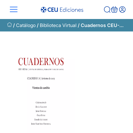
Saltar
al
contenido
/
Catálogo
/
Biblioteca Virtual
/ Cuadernos CEU-CEFAS 14 | Invierno de 2025