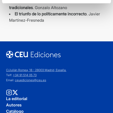
El ocaso de los medios de comunicación
tradicionales
. Gonzalo Altozano
El triunfo de lo políticamente incorrecto
. Javier
Martínez-Fresneda
C/Julián Romea, 18 - 28003 Madrid, España.
Telf:
+34 91 514 05 73
Email:
ceuediciones@ceu.es
La editorial
Autores
Catálogo