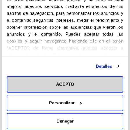
Política
mejorar nuestros servicios mediante el análisis de tus
CEU-CEFAS tiene por objetivo la promoción de los
hábitos de navegación, para personalizar los anuncios y
principios inspiradores fundamentales de la Doctrina
el contenido según tus intereses, medir el rendimiento y
Social de la Iglesia en los ámbitos cultural y político,
obtener información sobre las audiencias que vieron los
anuncios y el contenido. Puedes aceptar todas las
mediante la realización de cursos, congresos y
cookies y seguir navegando haciendo clic en el botón
publicaciones. CEU-CEFAS aspira a constituirse en un
“ACEPTO”; de forma alternativa, puedes acceder a
lugar de referencia y encuentro para debatir,
información más detallada y cambiar tus preferencias
reflexionar, formar, difundir e investigar en el ámbito de
antes de otorgar o negar tu consentimiento haciendo clic
las ideas para mejorar la sociedad.
Detalles
en el botón "Personalizar". Para más información puedes
Vientos de cambio
visitar nuestra
Política de Cookies
Artículos en este número:
ACEPTO
Presentación
. Elio A. Gallego
La contrarrevolución conservadora
. Javier
Personalizar
Benegas
El fin del consenso: globalismo vs. Identidades
Denegar
nacionales
. Óscar Rivas