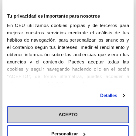
relación intelectual, a la innovación y a la
transmisión del conocimiento para fomentar
foros de interacción científica en la comunidad
Tu privacidad es importante para nosotros
universitaria. Aspira a ser también una prueba de
En CEU utilizamos cookies propias y de terceros para
rigor, independencia, criterio, diálogo
mejorar nuestros servicios mediante el análisis de tus
interdisciplinar y analítico en el campo de las
hábitos de navegación, para personalizar los anuncios y
ciencias sociales; específicamente las orientadas
el contenido según tus intereses, medir el rendimiento y
al estudio de las bases teóricas y los desarrollos
obtener información sobre las audiencias que vieron los
cognoscitivos de la comunicación colectiva: el
anuncios y el contenido. Puedes aceptar todas las
periodismo, la opinión pública, el derecho de la
cookies y seguir navegando haciendo clic en el botón
información, la publicidad y la comunicación
“ACEPTO”; de forma alternativa, puedes acceder a
audiovisual.
información más detallada y cambiar tus preferencias
antes de otorgar o negar tu consentimiento haciendo clic
Artículos en este número:
Detalles
en el botón "Personalizar". Para más información puedes
La salud y enfermedad de los líderes como
visitar nuestra
Política de Cookies
variable estratégica en la comunicación política y
ACEPTO
electoral -
Roberto Rodríguez Andrés
El tratamiento de la monarquía española en
Internet. Géneros informativos y comentarios en
Personalizar