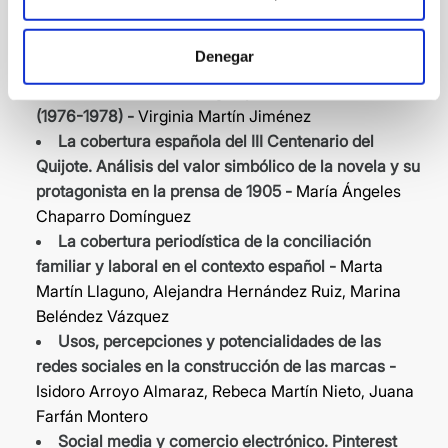
ABC.es y ELPAÍS.com (2009-2011) -
Daniel Barredo
Ibáñez
Denegar
Te
rrorismo etarra y televisión: TVE como agente
conformador de una imagen pacífica de la transición
(1976-1978) -
Virginia Martín Jiménez
La cobertura española del III Centenario del
Quijote. Análisis del valor simbólico de la novela y su
protagonista en la prensa de 1905 -
María Ángeles
Chaparro Domínguez
La cobertura periodística de la conciliación
familiar y laboral en el contexto español -
Marta
Martín Llaguno, Alejandra Hernández Ruiz, Marina
Beléndez Vázquez
Usos, percepciones y potencialidades de las
redes sociales en la construcción de las marcas -
Isidoro Arroyo Almaraz, Rebeca Martín Nieto, Juana
Farfán Montero
Social media y comercio electrónico. Pinterest