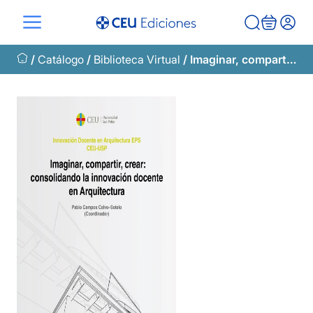
Saltar
al
contenido
/
Catálogo
/
Biblioteca Virtual
/ Imaginar, compartir, crear: consolidando la innovación docente en Arquitectura