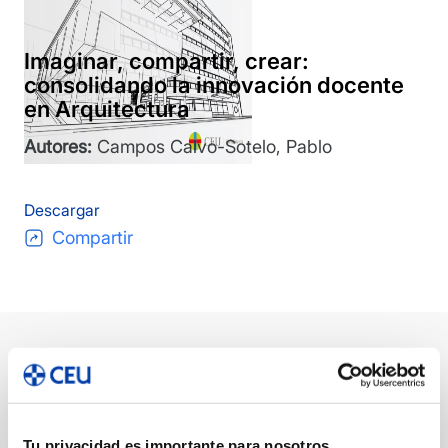
Imaginar, compartir, crear:
consolidando la innovación docente
en Arquitectura
Autores:
Campos Calvo-Sotelo, Pablo
Descargar
Compartir
Descripción
Ficha técnica
Autor/a/es
DESCRIPCIÓN
Tu privacidad es importante para nosotros