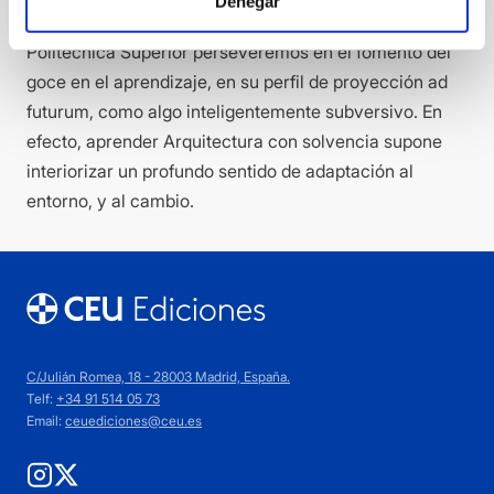
Denegar
con el progreso, será de gran utilidad que en la Escuela
Politécnica Superior perseveremos en el fomento del
goce en el aprendizaje, en su perfil de proyección ad
futurum, como algo inteligentemente subversivo. En
efecto, aprender Arquitectura con solvencia supone
interiorizar un profundo sentido de adaptación al
entorno, y al cambio.
C/Julián Romea, 18 - 28003 Madrid, España.
Telf:
+34 91 514 05 73
Email:
ceuediciones@ceu.es