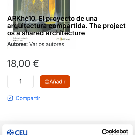
ARKhé10. El proyecto de una
arquitectura compartida. The project
os a shared architecture
Autores:
Varios autores
18,00
€
ARKhé10.
Añadir
El
proyecto
Compartir
de
una
arquitectura
compartida.