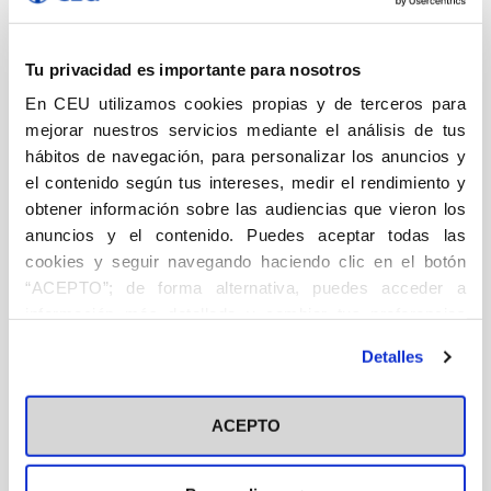
Descripción
Ficha técnica
Autor/a/es
The
project
Tu privacidad es importante para nosotros
DESCRIPCIÓN
os
En CEU utilizamos cookies propias y de terceros para
a
Arquitectura
mejorar nuestros servicios mediante el análisis de tus
shared
hábitos de navegación, para personalizar los anuncios y
Un equipo multidisciplinar compuesto por arquitectos
el contenido según tus intereses, medir el rendimiento y
architecture
de muy diversas especialidades, por matemáticos y
obtener información sobre las audiencias que vieron los
por estudiantes, todos ellos de la Escuela Politécnica
cantidad
anuncios y el contenido. Puedes aceptar todas las
Superior de la Universidad CEU San Pablo, trabajaron
cookies y seguir navegando haciendo clic en el botón
coordinadamente a lo largo de 7 meses, para realizar
“ACEPTO”; de forma alternativa, puedes acceder a
la propuesta que aquí se presenta con sus argumentos
información más detallada y cambiar tus preferencias
y comentarios críticos. El ejercicio de arquitectura
antes de otorgar o negar tu consentimiento haciendo clic
desarrollado a través de la propuesta resuelve de
Detalles
en el botón "Personalizar". Para más información puedes
forma inesperada geometrías ocultas, configuraciones
visitar nuestra
Política de Cookies
sin escala capaces de generar conocimiento
ACEPTO
autónomo, aquello que el Arte Concreto Naum Gabo,
Max Bill o Auguste Herbin se empeñó en explicar y que