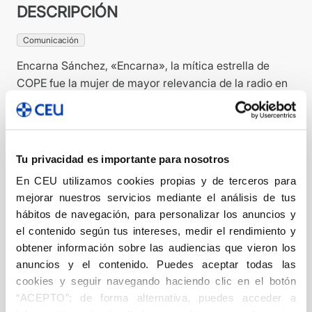
DESCRIPCIÓN
Comunicación
Encarna Sánchez, «Encarna», la mítica estrella de
COPE fue la mujer de mayor relevancia de la radio en
España en el siglo XX, tanto por el éxito alcanzado y su
proyección más allá de las ondas, como por sus vitales
contribuciones al medio. Encarna fue pionera en
ponerse delante de un micrófono para dirigir
Tu privacidad es importante para nosotros
programas de temática no femenina, creando y
En CEU utilizamos cookies propias y de terceros para
desarrollando una radio personal e inimitable. Sus
mejorar nuestros servicios mediante el análisis de tus
espacios marcaron época, rompieron moldes
hábitos de navegación, para personalizar los anuncios y
establecidos, fueron un revulsivo para sus franjas
el contenido según tus intereses, medir el rendimiento y
horarias, aportando formatos aún vigentes en la radio
obtener información sobre las audiencias que vieron los
española.
anuncios y el contenido. Puedes aceptar todas las
cookies y seguir navegando haciendo clic en el botón
Este libro sigue la senda de su apasionante vida,
“ACEPTO”; de forma alternativa, puedes acceder a
buscando contar su verdadera historia, desde sus