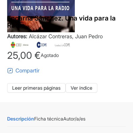
Encarna Sánchez. Una vida para la
Radio
Autores:
Alcázar Contreras, Juan Pedro
25,00
€
Agotado
Compartir
Leer primeras páginas
Ver índice
Descripción
Ficha técnica
Autor/a/es