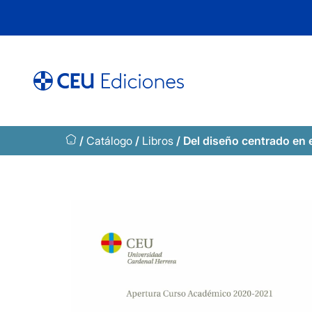
Saltar
al
contenido
/
Catálogo
/
Libros
/ Del diseño centrado en el 