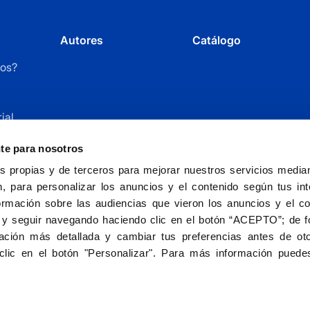
Autores
Catálogo
os?
ial
r
nte para nosotros
 propias y de terceros para mejorar nuestros servicios mediant
, para personalizar los anuncios y el contenido según tus int
ormación sobre las audiencias que vieron los anuncios y el c
 y seguir navegando haciendo clic en el botón “ACEPTO”; de fo
ción más detallada y cambiar tus preferencias antes de oto
Fundación Universitaria San Pablo CEU - entida
clic en el botón "Personalizar". Para más información puedes
Aviso le