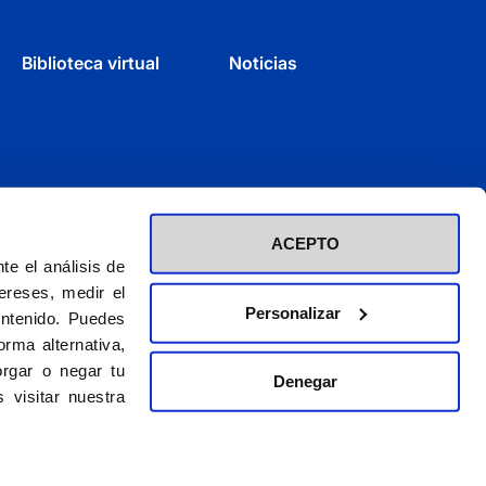
Biblioteca virtual
Noticias
ACEPTO
e el análisis de
ereses, medir el
Personalizar
ontenido. Puedes
rma alternativa,
rgar o negar tu
Denegar
d inscrita en el Registro de Fundaciones con el nº 60 / CIF (G-28423275)
 visitar nuestra
El CEU es una obra de la Asociación Católica de Propagandistas
© 2026. CEU Ediciones
gal
|
Política de privacidad
|
Política de cookies
|
Condiciones para vender