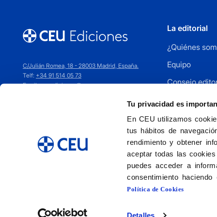
La editorial
¿Quiénes som
Equipo
C/Julián Romea, 18 - 28003 Madrid, España.
Telf:
+34 91 514 05 73
Consejo editor
Email:
ceuediciones@ceu.es
Cómo publica
Tu privacidad es importa
Distribuidores
En CEU utilizamos cookies
tus hábitos de navegación
Contacto
rendimiento y obtener inf
aceptar todas las cookies
puedes acceder a informa
consentimiento haciendo 
Política de Cookies
Detalles