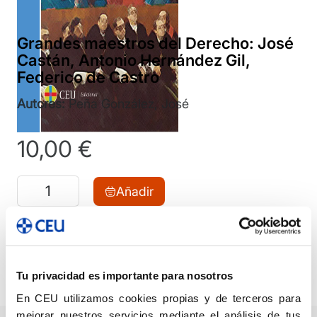
Grandes maestros del Derecho: José
Castán, Antonio Hernández Gil,
Federico de Castro
Autores:
Peña González, José
10,00
€
Grandes
Añadir
maestros
del
Compartir
Derecho:
José
Leer primeras páginas
Ver índice
Tu privacidad es importante para nosotros
Castán,
En CEU utilizamos cookies propias y de terceros para
Antonio
mejorar nuestros servicios mediante el análisis de tus