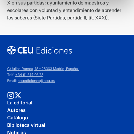
X en sus partidas: ayuntamiento de maestros y
escolares con voluntad y entendimiento de aprender
los saberes (Siete Partidas, partida II, tít. XXXI).
C/Julián Romea, 18 - 28003 Madrid, España.
Telf:
+34 91 514 05 73
Email:
ceuediciones@ceu.es
La editorial
Autores
Catálogo
Biblioteca virtual
Noticias